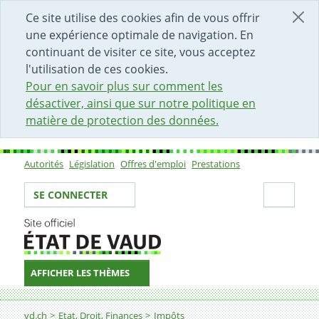
DÉBUT DU CONTENU DE LA PAGE
ACCÈS AU CHAMP DE RECHERCHE
PAGE D'ACCUEIL
FORMULAIRE DE CONTACT
Ce site utilise des cookies afin de vous offrir
une expérience optimale de navigation. En
continuant de visiter ce site, vous acceptez
l'utilisation de ces cookies.
Pour en savoir plus sur comment les
désactiver, ainsi que sur notre politique en
matière de protection des données.
Autorités
Législation
Offres d'emploi
Prestations
Sous-navigation
Votre identité
Secti
SE CONNECTER
AFFICHER LES THÈMES
Fil d'Ariane
Ma situation personnelle
vd.ch
Etat, Droit, Finances
Impôts