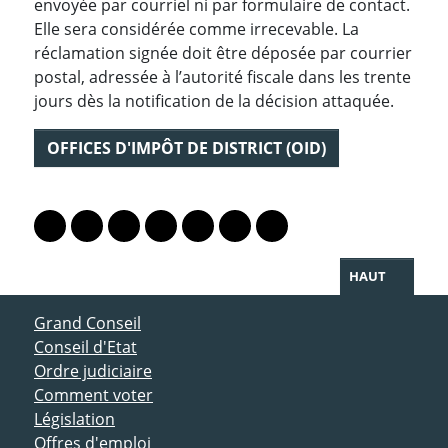
envoyée par courriel ni par formulaire de contact.
Elle sera considérée comme irrecevable. La
réclamation signée doit être déposée par courrier
postal, adressée à l’autorité fiscale dans les trente
jours dès la notification de la décision attaquée.
OFFICES D'IMPÔT DE DISTRICT (OID)
PARTAGER LA PAGE
Lien vers le profil Mastodon
Lien vers le profil Bluesky
Lien vers le profil Instagram
Lien vers le profil Linkedin
Lien vers le profil Facebook
Lien vers le profil Twitter
Partager par WhatsAp
HAUT
ACCÈS DIRECT
Grand Conseil
Conseil d'Etat
Ordre judiciaire
Comment voter
Législation
Offres d'emploi