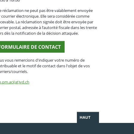
h30 à 16h30
 réclamation ne peut pas être valablement envoyée
 courrier électronique. Elle sera considérée comme
ecevable. La réclamation signée doit être envoyée par
rrier postal, adressée à l’autorité fiscale dans les trente
rs dès la notification de la décision attaquée.
FORMULAIRE DE CONTACT
us vous remercions d'indiquer votre numéro de
tribuable et le motif de contact dans l'objet de vos
rriers/courriels.
o.pm.aci(at)vd.ch
HAUT