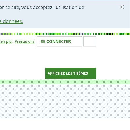
r ce site, vous acceptez l'utilisation de
es données.
Votre identité
Section de 
d'emploi
Prestations
SE CONNECTER
ion
AFFICHER LES THÈMES