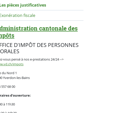
Les pièces justificatives
Exonération fiscale
dministration cantonale des
mpôts
FFICE D'IMPÔT DES PERSONNES
ORALES
z-vous pensé à nos e-prestations 24/24 -->
w.vd.ch/impots
e du Nord 1
0 Yverdon-les-Bains
 557 68 00
raires d'ouverture:
30 à 11h30