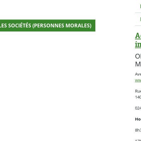
LES SOCIÉTÉS (PERSONNES MORALES)
A
i
O
M
Ave
ww
Ru
140
024
Ho
8h