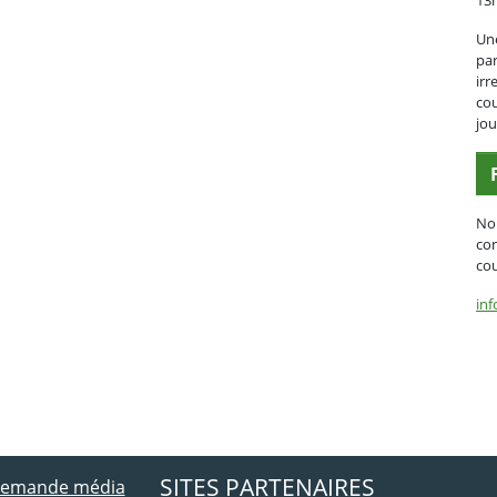
13
Une
par
irr
cou
jou
No
con
cou
inf
ebook
 Twitter
SITES PARTENAIRES
 demande média