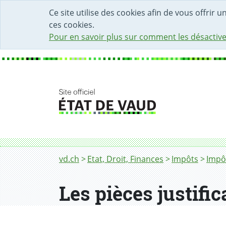
DÉBUT DU CONTENU DE LA PAGE
ACCÈS AU CHAMP DE RECHERCHE
PAGE D'ACCUEIL
FORMULAIRE DE CONTACT
Ce site utilise des cookies afin de vous offrir 
ces cookies.
Pour en savoir plus sur comment les désactive
Fil d'Ariane
Les pièces justificatives
vd.ch
Etat, Droit, Finances
Impôts
Impôt
Les pièces justific