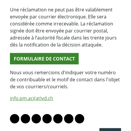
Une réclamation ne peut pas être valablement
envoyée par courrier électronique. Elle sera
considérée comme irrecevable. La réclamation
signée doit être envoyée par courrier postal,
adressée à l’autorité fiscale dans les trente jours
dès la notification de la décision attaquée.
FORMULAIRE DE CONTACT
Nous vous remercions d'indiquer votre numéro
de contribuable et le motif de contact dans l'objet
de vos courriers/courriels.
info.pm.aci(at)vd.ch
PARTAGER LA PAGE
Lien vers le profil Mastodon
Lien vers le profil Bluesky
Lien vers le profil Instagram
Lien vers le profil Linkedin
Lien vers le profil Facebook
Lien vers le profil Twitter
Partager par WhatsAp