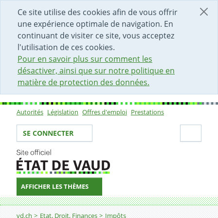
DÉBUT DU CONTENU DE LA PAGE
ACCÈS AU CHAMP DE RECHERCHE
PAGE D'ACCUEIL
FORMULAIRE DE CONTACT
Ce site utilise des cookies afin de vous offrir
une expérience optimale de navigation. En
continuant de visiter ce site, vous acceptez
l'utilisation de ces cookies.
Pour en savoir plus sur comment les
désactiver, ainsi que sur notre politique en
matière de protection des données.
Autorités
Législation
Offres d'emploi
Prestations
Sous-navigation
Votre identité
Secti
SE CONNECTER
AFFICHER LES THÈMES
Fil d'Ariane
Aide prestation e-DIPM personnes morales 2023
vd.ch
Etat, Droit, Finances
Impôts