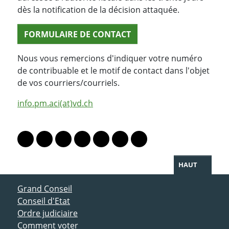
dès la notification de la décision attaquée.
FORMULAIRE DE CONTACT
Nous vous remercions d'indiquer votre numéro
de contribuable et le motif de contact dans l'objet
de vos courriers/courriels.
info.pm.aci(at)vd.ch
PARTAGER LA PAGE
Lien vers le profil Mastodon
Lien vers le profil Bluesky
Lien vers le profil Instagram
Lien vers le profil Linkedin
Lien vers le profil Facebook
Lien vers le profil Twitter
Partager par WhatsAp
HAUT
ACCÈS DIRECT
Grand Conseil
Conseil d'Etat
Ordre judiciaire
Comment voter