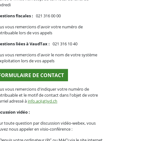
ndredi
stions fiscales :
021 316 00 00
us vous remercions d'avoir votre numéro de
tribuable lors de vos appels
estions liées à VaudTax :
021 316 10 40
s vous remercions d'avoir le nom de votre système
xploitation lors de vos appels
FORMULAIRE DE CONTACT
us vous remercions d'indiquer votre numéro de
tribuable et le motif de contact dans l'objet de votre
rriel adressé à
info.aci(at)vd.ch
cussion vidéo :
r toute question par discussion vidéo-webex, vous
vez nous appeler en visio-conférence :
epuis votre ordinateur (PC ou MAC) via le site internet