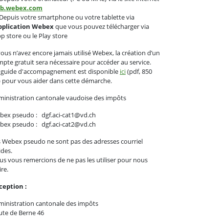
b.webex.com
epuis votre smartphone ou votre tablette via
application Webex
que vous pouvez télécharger via
pp store ou le Play store
vous n’avez encore jamais utilisé Webex, la création d’un
pte gratuit sera nécessaire pour accéder au service.
 guide d'accompagnement est disponible
ici
(pdf, 850
 pour vous aider dans cette démarche.
inistration cantonale vaudoise des impôts
bex pseudo : dgf.aci-cat1@vd.ch
bex pseudo : dgf.aci-cat2@vd.ch
 Webex pseudo ne sont pas des adresses courriel
ides.
s vous remercions de ne pas les utiliser pour nous
ire.
ception :
inistration cantonale des impôts
ute de Berne 46