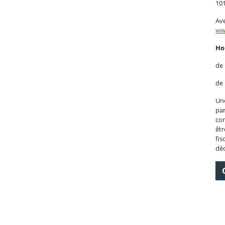
10
Ave
ww
Ho
de
de
Une
par
con
êtr
fis
déc
ebook
 Twitter