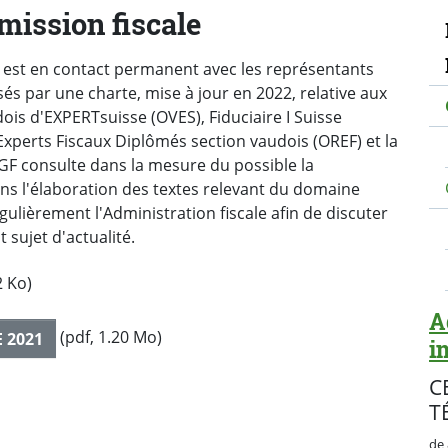
N
mission fiscale
) est en contact permanent avec les représentants
sés par une charte, mise à jour en 2022, relative aux
ois d'EXPERTsuisse (OVES), Fiduciaire I Suisse
Experts Fiscaux Diplômés section vaudois (OREF) et la
 DGF consulte dans la mesure du possible la
ns l'élaboration des textes relevant du domaine
gulièrement l'Administration fiscale afin de discuter
t sujet d'actualité.
2 Ko)
A
(pdf, 1.20 Mo)
 2021
i
C
T
de 