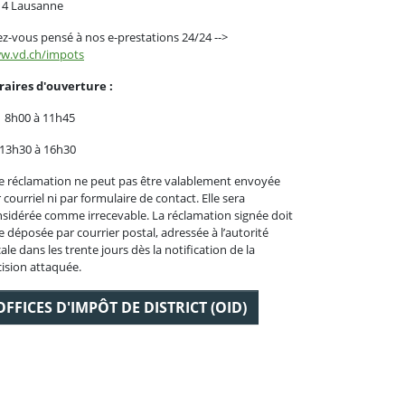
14 Lausanne
z-vous pensé à nos e-prestations 24/24 -->
w.vd.ch/impots
raires d'ouverture :
 8h00 à 11h45
 13h30 à 16h30
 réclamation ne peut pas être valablement envoyée
 courriel ni par formulaire de contact. Elle sera
sidérée comme irrecevable. La réclamation signée doit
e déposée par courrier postal, adressée à l’autorité
cale dans les trente jours dès la notification de la
ision attaquée.
OFFICES D'IMPÔT DE DISTRICT (OID)