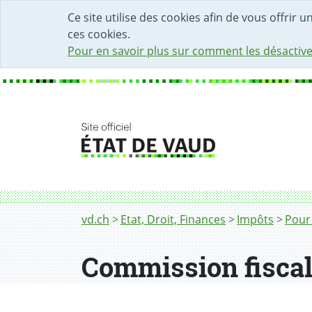
DÉBUT DU CONTENU DE LA PAGE
ACCÈS AU CHAMP DE RECHERCHE
PAGE D'ACCUEIL
FORMULAIRE DE CONTACT
Ce site utilise des cookies afin de vous offrir 
ces cookies.
Pour en savoir plus sur comment les désactive
Fil d'Ariane
Commission fiscale
vd.ch
Etat, Droit, Finances
Impôts
Pour 
Commission fisca