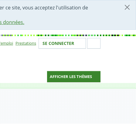
r ce site, vous acceptez l'utilisation de
es données.
Votre identité
Section de 
d'emploi
Prestations
SE CONNECTER
ion
AFFICHER LES THÈMES