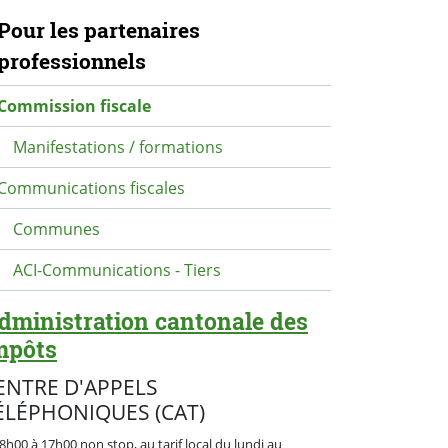
avigation secondaire
Pour les partenaires
professionnels
Commission fiscale
Manifestations / formations
Communications fiscales
Communes
ACI-Communications - Tiers
dministration cantonale des
mpôts
ENTRE D'APPELS
ÉLÉPHONIQUES (CAT)
8h00 à 17h00 non stop, au tarif local du lundi au