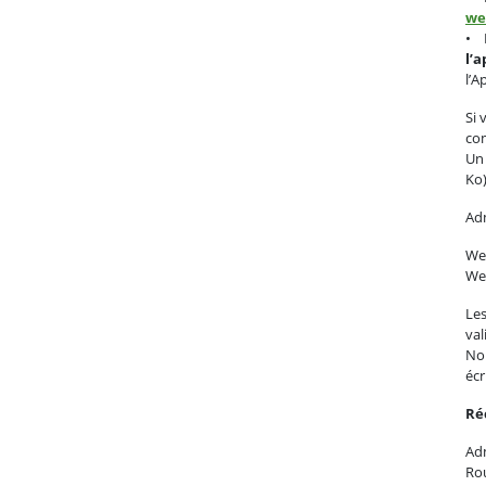
we
• D
l’
l’A
Si 
com
Un
Ko)
Adm
We
We
Les
val
Nou
écr
Ré
Adm
Ro