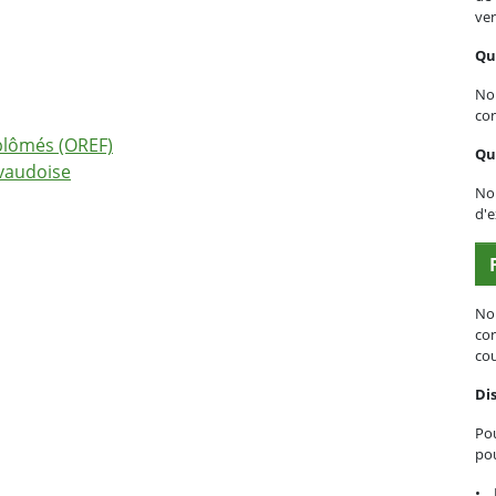
ve
Que
No
con
plômés (OREF)
Qu
 vaudoise
Nou
d'e
No
con
cou
Dis
Pou
pou
• D