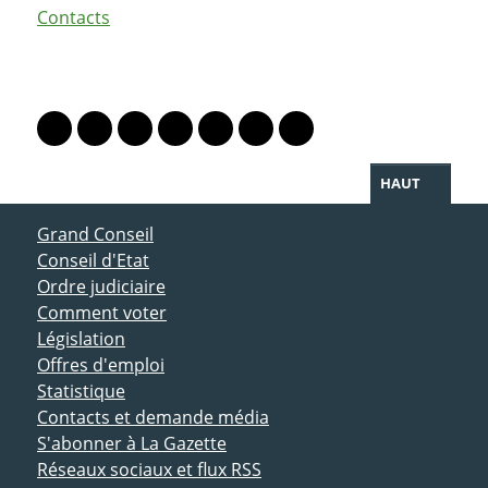
Contacts
PARTAGER LA PAGE
Lien vers le profil Mastodon
Lien vers le profil Bluesky
Lien vers le profil Instagram
Lien vers le profil Linkedin
Lien vers le profil Facebook
Lien vers le profil Twitter
Partager par WhatsAp
HAUT
ACCÈS DIRECT
Grand Conseil
Conseil d'Etat
Ordre judiciaire
Comment voter
Législation
Offres d'emploi
Statistique
Contacts et demande média
S'abonner à La Gazette
Réseaux sociaux et flux RSS