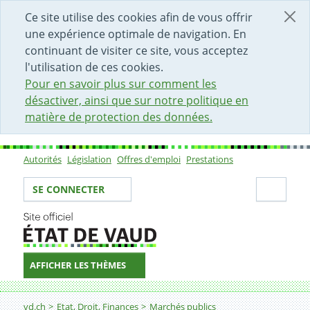
DÉBUT DU CONTENU DE LA PAGE
ACCÈS AU CHAMP DE RECHERCHE
PAGE D'ACCUEIL
FORMULAIRE DE CONTACT
Ce site utilise des cookies afin de vous offrir
une expérience optimale de navigation. En
continuant de visiter ce site, vous acceptez
l'utilisation de ces cookies.
Pour en savoir plus sur comment les
désactiver, ainsi que sur notre politique en
matière de protection des données.
Autorités
Législation
Offres d'emploi
Prestations
Sous-navigation
Votre identité
Secti
SE CONNECTER
AFFICHER LES THÈMES
Fil d'Ariane
Evaluation des offres
vd.ch
Etat, Droit, Finances
Marchés publics