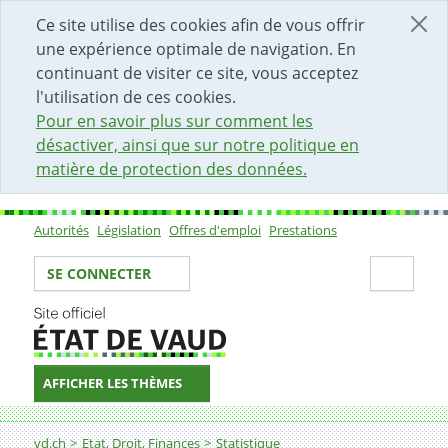
DÉBUT DU CONTENU DE LA PAGE
ACCÈS AU CHAMP DE RECHERCHE
PAGE D'ACCUEIL
FORMULAIRE DE CONTACT
Ce site utilise des cookies afin de vous offrir
une expérience optimale de navigation. En
continuant de visiter ce site, vous acceptez
l'utilisation de ces cookies.
Pour en savoir plus sur comment les
désactiver, ainsi que sur notre politique en
matière de protection des données.
Autorités
Législation
Offres d'emploi
Prestations
Sous-navigation
Votre identité
Secti
SE CONNECTER
AFFICHER LES THÈMES
Fil d'Ariane
Religions
vd.ch
Etat, Droit, Finances
Statistique