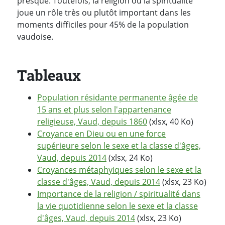
presque. Toutefois, la religion ou la spiritualité
joue un rôle très ou plutôt important dans les
moments difficiles pour 45% de la population
vaudoise.
Tableaux
Population résidante permanente âgée de
15 ans et plus selon l'appartenance
religieuse, Vaud, depuis 1860
(xlsx, 40 Ko)
Croyance en Dieu ou en une force
supérieure selon le sexe et la classe d'âges,
Vaud, depuis 2014
(xlsx, 24 Ko)
Croyances métaphyiques selon le sexe et la
classe d'âges, Vaud, depuis 2014
(xlsx, 23 Ko)
Importance de la religion / spiritualité dans
la vie quotidienne selon le sexe et la classe
d'âges, Vaud, depuis 2014
(xlsx, 23 Ko)