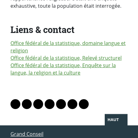
exhaustive, toute la population était interrogée.
Liens & contact
Office fédéral de la statistique, domaine langue et
religion
Office fédéral de la statistique, Relevé structurel
Office fédéral de la statistique, Enquête sur la
langue, la religion et la culture
PARTAGER LA PAGE
Lien vers le profil Mastodon
Lien vers le profil Bluesky
Lien vers le profil Instagram
Lien vers le profil Linkedin
Lien vers le profil Facebook
Lien vers le profil Twitter
Partager par WhatsAp
HAUT
ACCÈS DIRECT
Grand Conseil