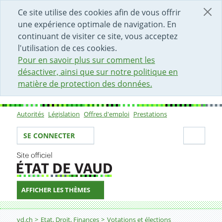
DÉBUT DU CONTENU DE LA PAGE
ACCÈS AU CHAMP DE RECHERCHE
PAGE D'ACCUEIL
FORMULAIRE DE CONTACT
Ce site utilise des cookies afin de vous offrir
une expérience optimale de navigation. En
continuant de visiter ce site, vous acceptez
l'utilisation de ces cookies.
Pour en savoir plus sur comment les
désactiver, ainsi que sur notre politique en
matière de protection des données.
Autorités
Législation
Offres d'emploi
Prestations
Sous-navigation
Votre identité
Secti
SE CONNECTER
AFFICHER LES THÈMES
Fil d'Ariane
Saisir les résultats dans l'application Votelec
vd.ch
Etat, Droit, Finances
Votations et élections