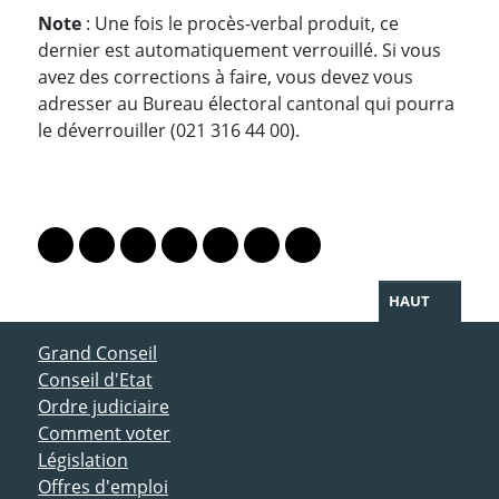
Note
: Une fois le procès-verbal produit, ce
dernier est automatiquement verrouillé. Si vous
avez des corrections à faire, vous devez vous
adresser au Bureau électoral cantonal qui pourra
le déverrouiller (021 316 44 00).
PARTAGER LA PAGE
Lien vers le profil Mastodon
Lien vers le profil Bluesky
Lien vers le profil Instagram
Lien vers le profil Linkedin
Lien vers le profil Facebook
Lien vers le profil Twitter
Partager par WhatsAp
HAUT
ACCÈS DIRECT
Grand Conseil
Conseil d'Etat
Ordre judiciaire
Comment voter
Législation
Offres d'emploi