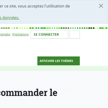
r ce site, vous acceptez l'utilisation de
es données.
Votre identité
Section de 
d'emploi
Prestations
SE CONNECTER
ion
AFFICHER LES THÈMES
t commander le