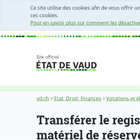
DÉBUT DU CONTENU DE LA PAGE
ACCÈS AU CHAMP DE RECHERCHE
PAGE D'ACCUEIL
FORMULAIRE DE CONTACT
Ce site utilise des cookies afin de vous offrir 
ces cookies.
Pour en savoir plus sur comment les désactive
Fil d'Ariane
Transférer le registre du corps électoral e
vd.ch
Etat, Droit, Finances
Votations et é
Transférer le regi
matériel de réserv