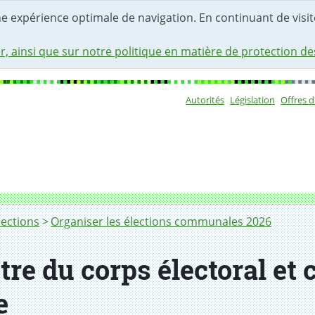
une expérience optimale de navigation. En continuant de visite
r, ainsi que sur notre politique en matière de protection d
Autorités
Législation
Offres 
Sous-navigat
t commander le matériel de réserve
lections
Organiser les élections communales 2026
stre du corps électoral e
e