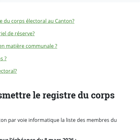
e du corps électoral au Canton?
el de réserve?
 en matière communale ?
s ?
ectoral?
ettre le registre du corps
n par voie informatique la liste des membres du
pour l’échéance du 8 mars 2026 ;