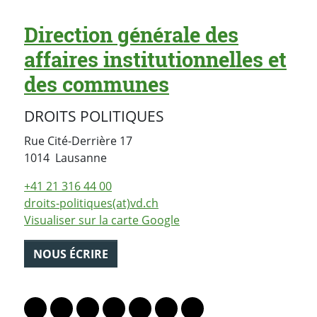
Direction générale des
affaires institutionnelles et
des communes
DROITS POLITIQUES
Rue Cité-Derrière 17
Suisse
1014
Lausanne
+41 21 316 44 00
droits-politiques(at)vd.ch
Visualiser sur la carte Google
NOUS ÉCRIRE
PARTAGER LA PAGE
Lien vers le profil Mastodon
Lien vers le profil Bluesky
Lien vers le profil Instagram
Lien vers le profil Linkedin
Lien vers le profil Facebook
Lien vers le profil Twitter
Partager par WhatsAp