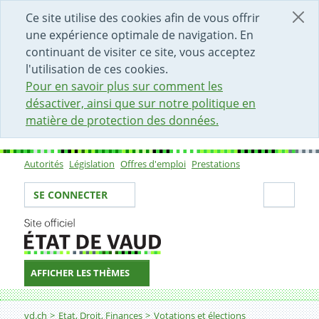
DÉBUT DU CONTENU DE LA PAGE
ACCÈS AU CHAMP DE RECHERCHE
PAGE D'ACCUEIL
FORMULAIRE DE CONTACT
Ce site utilise des cookies afin de vous offrir
une expérience optimale de navigation. En
continuant de visiter ce site, vous acceptez
l'utilisation de ces cookies.
Pour en savoir plus sur comment les
désactiver, ainsi que sur notre politique en
matière de protection des données.
Autorités
Législation
Offres d'emploi
Prestations
Sous-navigation
Votre identité
Secti
SE CONNECTER
AFFICHER LES THÈMES
Fil d'Ariane
vd.ch
Etat, Droit, Finances
Votations et élections