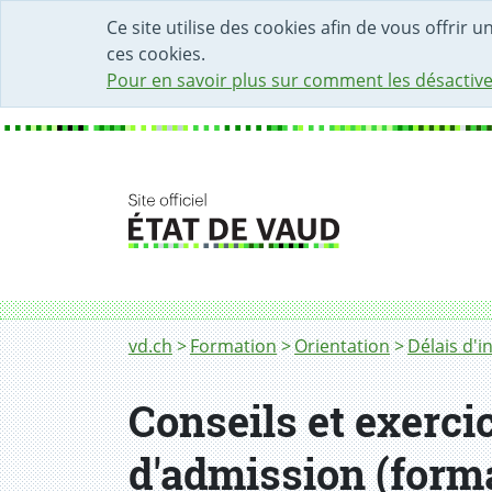
DÉBUT DU CONTENU DE LA PAGE
ACCÈS AU CHAMP DE RECHERCHE
PAGE D'ACCUEIL
FORMULAIRE DE CONTACT
Ce site utilise des cookies afin de vous offrir 
ces cookies.
Pour en savoir plus sur comment les désactive
Fil d'Ariane
vd.ch
Formation
Orientation
Délais d'
Conseils et exerc
d'admission (forma