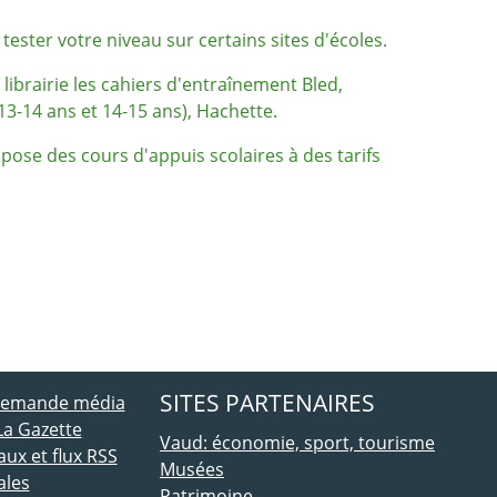
ester votre niveau sur certains sites d'écoles.
ibrairie les cahiers d'entraînement Bled,
3-14 ans et 14-15 ans), Hachette.
pose des cours d'appuis scolaires à des tarifs
ebook
 Twitter
SITES PARTENAIRES
 demande média
La Gazette
Vaud: économie, sport, tourisme
ux et flux RSS
Musées
ales
Patrimoine