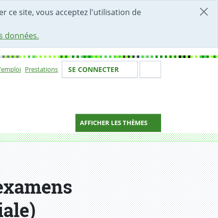
r ce site, vous acceptez l'utilisation de
es données.
Votre identité
Section de 
d'emploi
Prestations
SE CONNECTER
ion
AFFICHER LES THÈMES
x examens
iale)