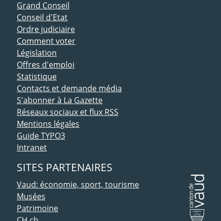
ACCÈS DIRECT
Grand Conseil
Conseil d'Etat
Ordre judiciaire
Comment voter
Législation
Offres d'emploi
Statistique
Contacts et demande média
S'abonner à La Gazette
Réseaux sociaux et flux RSS
Mentions légales
Guide TYPO3
Intranet
SITES PARTENAIRES
Vaud: économie, sport, tourisme
Musées
Patrimoine
CH.ch