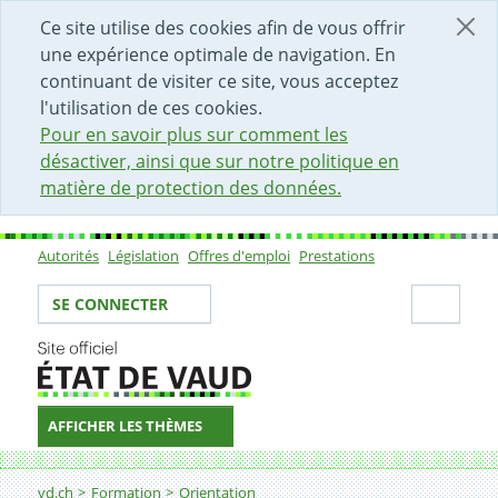
DÉBUT DU CONTENU DE LA PAGE
ACCÈS AU CHAMP DE RECHERCHE
PAGE D'ACCUEIL
FORMULAIRE DE CONTACT
Ce site utilise des cookies afin de vous offrir
une expérience optimale de navigation. En
continuant de visiter ce site, vous acceptez
l'utilisation de ces cookies.
Pour en savoir plus sur comment les
désactiver, ainsi que sur notre politique en
matière de protection des données.
Autorités
Législation
Offres d'emploi
Prestations
Sous-navigation
Votre identité
Secti
SE CONNECTER
AFFICHER LES THÈMES
Fil d'Ariane
vd.ch
Formation
Orientation