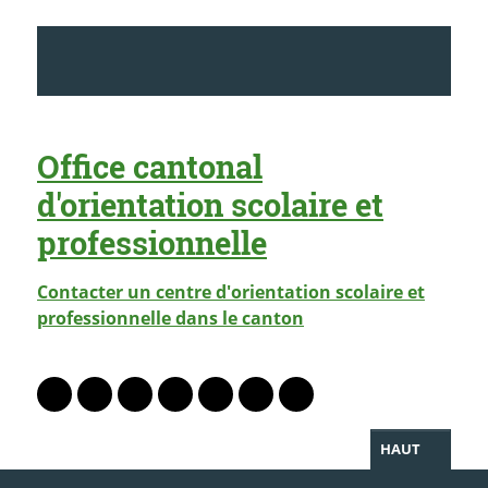
Office cantonal
d'orientation scolaire et
professionnelle
Contacter un centre d'orientation scolaire et
professionnelle dans le canton
PARTAGER LA PAGE
Lien vers le profil Mastodon
Lien vers le profil Bluesky
Lien vers le profil Instagram
Lien vers le profil Linkedin
Lien vers le profil Facebook
Lien vers le profil Twitter
Partager par WhatsAp
HAUT