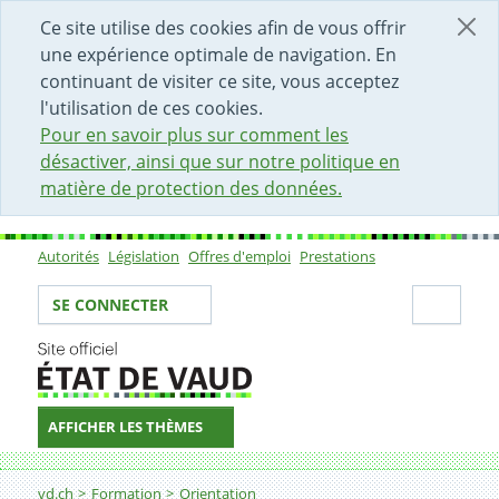
DÉBUT DU CONTENU DE LA PAGE
ACCÈS AU CHAMP DE RECHERCHE
PAGE D'ACCUEIL
FORMULAIRE DE CONTACT
Ce site utilise des cookies afin de vous offrir
une expérience optimale de navigation. En
continuant de visiter ce site, vous acceptez
l'utilisation de ces cookies.
Pour en savoir plus sur comment les
désactiver, ainsi que sur notre politique en
matière de protection des données.
Autorités
Législation
Offres d'emploi
Prestations
Sous-navigation
Votre identité
Secti
SE CONNECTER
AFFICHER LES THÈMES
Fil d'Ariane
Télécharger les publications de l'Office cantonal d'orie
vd.ch
Formation
Orientation