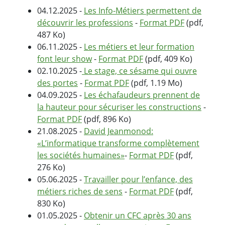
04.12.2025 -
Les Info-Métiers permettent de
découvrir les professions
-
Format PDF
(pdf,
487 Ko)
06.11.2025 -
Les métiers et leur formation
font leur show
-
Format PDF
(pdf, 409 Ko)
02.10.2025 -
Le stage, ce sésame qui ouvre
des portes
-
Format PDF
(pdf, 1.19 Mo)
04.09.2025 -
Les échafaudeurs prennent de
la hauteur pour sécuriser les constructions
-
Format PDF
(pdf, 896 Ko)
21.08.2025 -
David Jeanmonod:
«L’informatique transforme complètement
les sociétés humaines»
-
Format PDF
(pdf,
276 Ko)
05.06.2025 -
Travailler pour l’enfance, des
métiers riches de sens
-
Format PDF
(pdf,
830 Ko)
01.05.2025 -
Obtenir un CFC après 30 ans