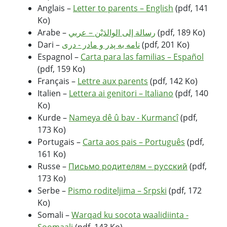
Anglais –
Letter to parents – English
(pdf, 141
Ko)
Arabe –
رسالة إلى الوالدَيْن – عربي
(pdf, 189 Ko)
Dari –
نامه به پدر و مادر - دری
(pdf, 201 Ko)
Espagnol –
Carta para las familias – Español
(pdf, 159 Ko)
Français –
Lettre aux parents
(pdf, 142 Ko)
Italien –
Lettera ai genitori – Italiano
(pdf, 140
Ko)
Kurde –
Nameya dê û bav - Kurmancî
(pdf,
173 Ko)
Portugais –
Carta aos pais – Português
(pdf,
161 Ko)
Russe –
Письмо родителям – русский
(pdf,
173 Ko)
Serbe –
Pismo roditeljima – Srpski
(pdf, 172
Ko)
Somali –
Warqad ku socota waalidiinta -