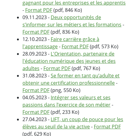
gagnant pour les entreprises et les apprentis
-
Format PDF
(pdf, 846 Ko)
09.11.2023 -
Deux opportunités de
s’informer sur les métiers et les formations
-
Format PDF
(pdf, 836 Ko)
12.10.2023 -
Faire carrière grâce à
l'apprentissage
-
Format PDF
(pdf, 573 Ko)
28.09.2023 -
L'Orientation, partenaire de
l'éducation numérique des jeunes et des
adultes
-
Format PDF
(pdf, 767 Ko)
31.08.2023 -
Se former en tant qu’adulte et
obtenir une certification professionnelle
-
Format PDF
(png, 550 Ko)
04.05.2023 -
Intégrer ses valeurs et ses
passions dans l’exercice de son métier
-
Format PDF
(pdf, 233 Ko)
27.04.2023 -
LIFT, un coup de pouce pour les
élèves au seuil de la vie active
-
Format PDF
(pdf, 629 Ko)