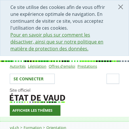
DÉBUT DU CONTENU DE LA PAGE
ACCÈS AU CHAMP DE RECHERCHE
PAGE D'ACCUEIL
FORMULAIRE DE CONTACT
Ce site utilise des cookies afin de vous offrir
une expérience optimale de navigation. En
continuant de visiter ce site, vous acceptez
l'utilisation de ces cookies.
Pour en savoir plus sur comment les
désactiver, ainsi que sur notre politique en
matière de protection des données.
Autorités
Législation
Offres d'emploi
Prestations
Sous-navigation
Votre identité
Secti
SE CONNECTER
AFFICHER LES THÈMES
Fil d'Ariane
vd.ch
Formation
Orientation