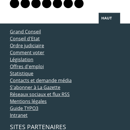
Lien vers le profil Mastodon
Lien vers le profil Bluesky
Lien vers le profil Instagram
Lien vers le profil Linkedin
Lien vers le profil Facebook
Lien vers le profil Twitter
Partager par WhatsAp
HAUT
ACCÈS DIRECT
Grand Conseil
Conseil d'Etat
Ordre judiciaire
Comment voter
Législation
Offres d'emploi
Statistique
Contacts et demande média
S'abonner à La Gazette
Réseaux sociaux et flux RSS
Mentions légales
Guide TYPO3
Intranet
SITES PARTENAIRES