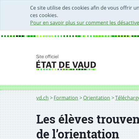
DÉBUT DU CONTENU DE LA PAGE
ACCÈS AU CHAMP DE RECHERCHE
PAGE D'ACCUEIL
FORMULAIRE DE CONTACT
Ce site utilise des cookies afin de vous offrir 
ces cookies.
Pour en savoir plus sur comment les désactive
Fil d'Ariane
vd.ch
Formation
Orientation
Télécharge
Les élèves trouven
de l’orientation