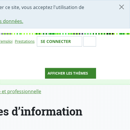
r ce site, vous acceptez l'utilisation de
es données.
Votre identité
Section de 
d'emploi
Prestations
SE CONNECTER
ion
AFFICHER LES THÈMES
e et professionnelle
es d’information