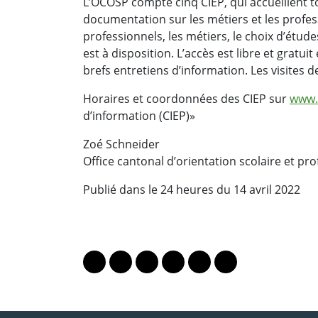
L’OCOSP compte cinq CIEP, qui accueillent t
documentation sur les métiers et les profe
professionnels, les métiers, le choix d’étude
est à disposition. L’accès est libre et gratu
brefs entretiens d’information. Les visites 
Horaires et coordonnées des CIEP sur
www.
d’information (CIEP)»
Zoé Schneider
Office cantonal d’orientation scolaire et pr
Publié dans le 24 heures du 14 avril 2022
PARTAGER LA PAGE
Lien vers le profil Mastodon
Lien vers le profil Bluesky
Lien vers le profil Instagram
Lien vers le profil Linkedin
Lien vers le profil Fac
Lien vers le profil