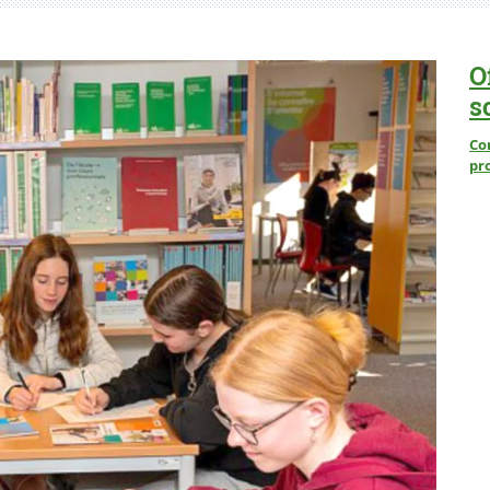
O
s
Co
pr