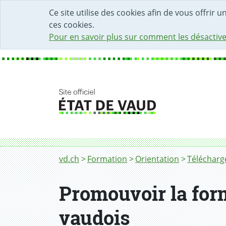
DÉBUT DU CONTENU DE LA PAGE
ACCÈS AU CHAMP DE RECHERCHE
PAGE D'ACCUEIL
FORMULAIRE DE CONTACT
Ce site utilise des cookies afin de vous offrir 
ces cookies.
Pour en savoir plus sur comment les désactive
Fil d'Ariane
vd.ch
Formation
Orientation
Télécharge
Promouvoir la for
vaudois