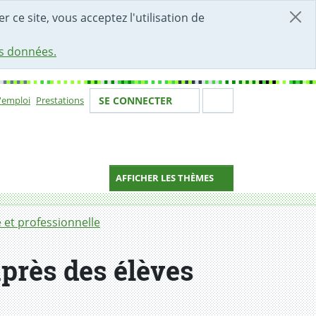
r ce site, vous acceptez l'utilisation de
es données.
Votre identité
Section de 
d'emploi
Prestations
SE CONNECTER
ion
AFFICHER LES THÈMES
e et professionnelle
près des élèves