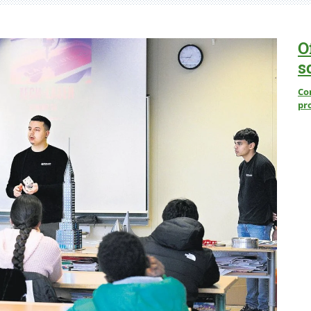
O
s
Co
pr