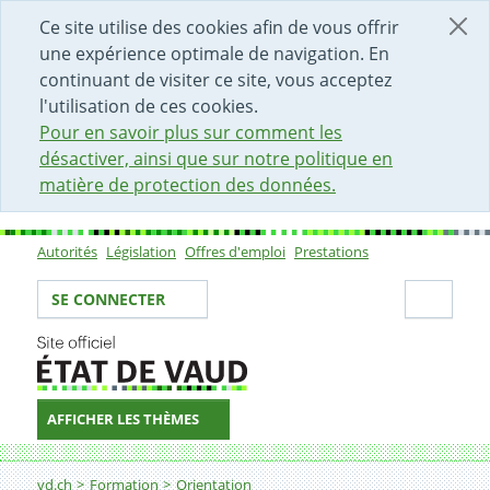
DÉBUT DU CONTENU DE LA PAGE
ACCÈS AU CHAMP DE RECHERCHE
PAGE D'ACCUEIL
FORMULAIRE DE CONTACT
Ce site utilise des cookies afin de vous offrir
une expérience optimale de navigation. En
continuant de visiter ce site, vous acceptez
l'utilisation de ces cookies.
Pour en savoir plus sur comment les
désactiver, ainsi que sur notre politique en
matière de protection des données.
Autorités
Législation
Offres d'emploi
Prestations
Sous-navigation
Votre identité
Secti
SE CONNECTER
AFFICHER LES THÈMES
Fil d'Ariane
vd.ch
Formation
Orientation