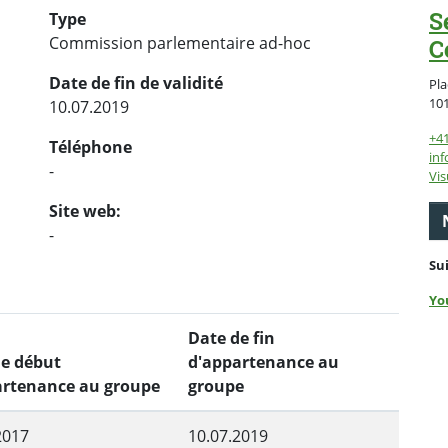
S
Type
Commission parlementaire ad-hoc
C
Date de fin de validité
Pla
10
10.07.2019
+4
Téléphone
inf
-
Vis
Site web:
-
Su
Yo
Date de fin
de début
d'appartenance au
artenance au groupe
groupe
2017
10.07.2019