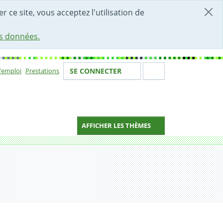
r ce site, vous acceptez l'utilisation de
es données.
Votre identité
Section de 
d'emploi
Prestations
SE CONNECTER
ion
AFFICHER LES THÈMES