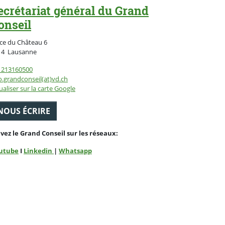
ecrétariat général du Grand
onseil
ce du Château 6
Suisse
14
Lausanne
1213160500
o.grandconseil(at)vd.ch
ualiser sur la carte Google
NOUS ÉCRIRE
ivez le Grand Conseil sur les réseaux:
utube
I
Linkedin
|
Whatsapp