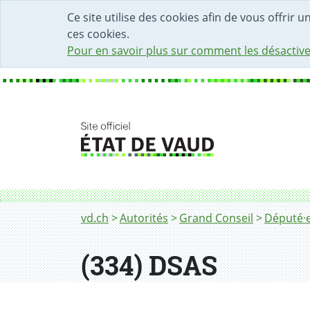
DÉBUT DU CONTENU DE LA PAGE
ACCÈS AU CHAMP DE RECHERCHE
PAGE D'ACCUEIL
FORMULAIRE DE CONTACT
Ce site utilise des cookies afin de vous offrir 
ces cookies.
Pour en savoir plus sur comment les désactive
Fil d'Ariane
vd.ch
Autorités
Grand Conseil
Député·e
(334) DSAS