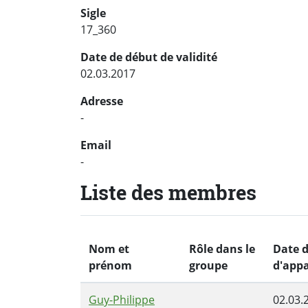
Sigle
17_360
Date de début de validité
02.03.2017
Adresse
-
Email
-
Liste des membres
Nom et
Rôle dans le
Date 
prénom
groupe
d'app
Guy-Philippe
02.03.