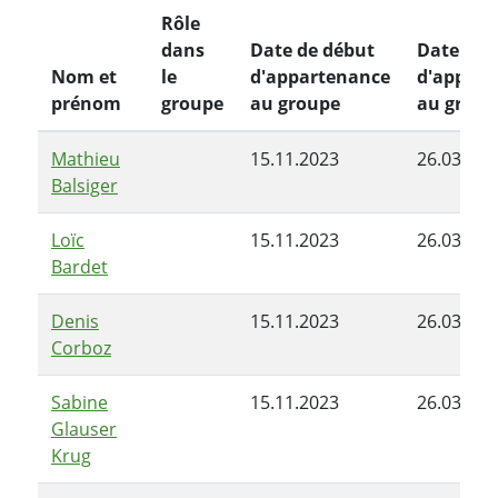
Rôle
dans
Date de début
Date de f
Nom et
le
d'appartenance
d'appart
prénom
groupe
au groupe
au group
Mathieu
15.11.2023
26.03.202
Balsiger
Loïc
15.11.2023
26.03.202
Bardet
Denis
15.11.2023
26.03.202
Corboz
Sabine
15.11.2023
26.03.202
Glauser
Krug