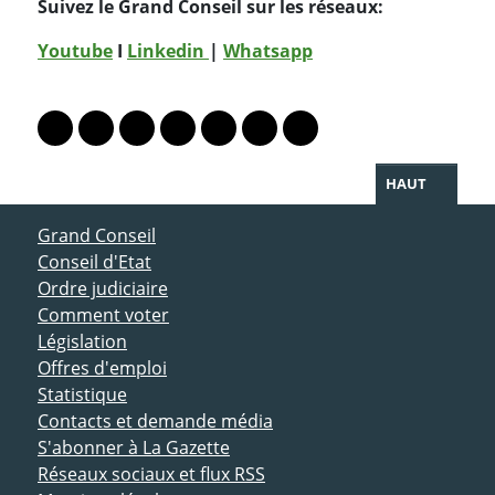
Suivez le Grand Conseil sur les réseaux:
Youtube
I
Linkedin
|
Whatsapp
PARTAGER LA PAGE
Lien vers le profil Mastodon
Lien vers le profil Bluesky
Lien vers le profil Instagram
Lien vers le profil Linkedin
Lien vers le profil Facebook
Lien vers le profil Twitter
Partager par WhatsAp
HAUT
ACCÈS DIRECT
Grand Conseil
Conseil d'Etat
Ordre judiciaire
Comment voter
Législation
Offres d'emploi
Statistique
Contacts et demande média
S'abonner à La Gazette
Réseaux sociaux et flux RSS