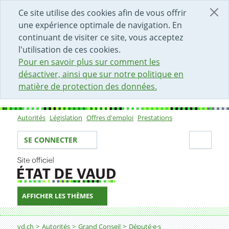
DÉBUT DU CONTENU DE LA PAGE
ACCÈS AU CHAMP DE RECHERCHE
PAGE D'ACCUEIL
FORMULAIRE DE CONTACT
Ce site utilise des cookies afin de vous offrir
une expérience optimale de navigation. En
continuant de visiter ce site, vous acceptez
l'utilisation de ces cookies.
Pour en savoir plus sur comment les
désactiver, ainsi que sur notre politique en
matière de protection des données.
Autorités
Législation
Offres d'emploi
Prestations
Sous-navigation
Votre identité
Secti
SE CONNECTER
AFFICHER LES THÈMES
Fil d'Ariane
vd.ch
Autorités
Grand Conseil
Député·e·s