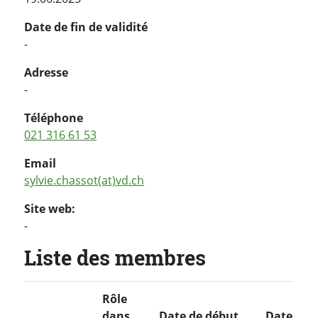
Date de fin de validité
-
Adresse
-
Téléphone
021 316 61 53
Email
sylvie.chassot(at)vd.ch
Site web:
-
Liste des membres
Rôle
dans
Date de début
Date de f