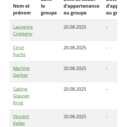
Nom et
le
d'appartenance
d'appart
prénom
groupe
au groupe
au group
Laurence
20.08.2025
-
Cretegny
Circé
20.08.2025
-
Fuchs
Martine
20.08.2025
-
Gerber
Sabine
20.08.2025
-
Glauser
Krug
Vincent
20.08.2025
-
Keller