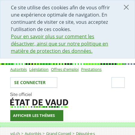
DÉBUT DU CONTENU DE LA PAGE
ACCÈS AU CHAMP DE RECHERCHE
PAGE D'ACCUEIL
FORMULAIRE DE CONTACT
Ce site utilise des cookies afin de vous offrir
une expérience optimale de navigation. En
continuant de visiter ce site, vous acceptez
l'utilisation de ces cookies.
Pour en savoir plus sur comment les
désactiver, ainsi que sur notre politique en
matière de protection des données.
Autorités
Législation
Offres d'emploi
Prestations
Sous-navigation
Votre identité
Secti
SE CONNECTER
AFFICHER LES THÈMES
Fil d'Ariane
vd.ch
Autorités
Grand Conseil
Député·e·s