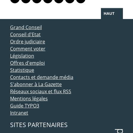
Lien vers le profil Mastodon
Lien vers le profil Bluesky
Lien vers le profil Instagram
Lien vers le profil Linkedin
Lien vers le profil Facebook
Lien vers le profil Twitter
Partager par WhatsAp
HAUT
ACCÈS DIRECT
Grand Conseil
Conseil d'Etat
Ordre judiciaire
Comment voter
Législation
Offres d'emploi
Statistique
Contacts et demande média
S'abonner à La Gazette
Réseaux sociaux et flux RSS
Mentions légales
Guide TYPO3
Intranet
SITES PARTENAIRES