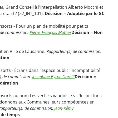
au Grand Conseil à l'interpellation Alberto Mocchi et
..retard ? (22_INT_101).
Décision = Adoptée par le GC
nsorts - Pour un plan de mobilité pour petits
 de commission:
Pierre-François Mottier
Décision = Non
it en Ville de Lausanne.
Rapporteur(s) de commission:
ation
sorts - Écrans dans l’espace public: incompatibilité
s) de commission:
Josephine Byrne Garelli
Décision =
idération
nsorts au nom Les vert.e.s vaudois.e.s - Respectons
 redonnons aux Communes leurs compétences en
Rapporteur(s) de commission:
Jean-Rémy
 de temps