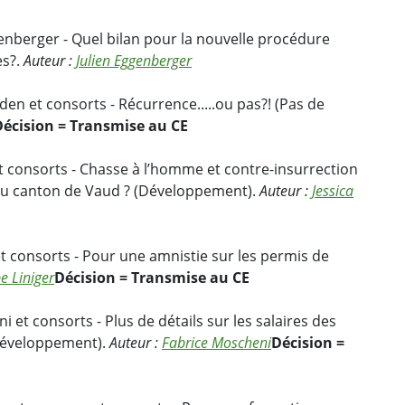
enberger - Quel bilan pour la nouvelle procédure
es?.
Auteur :
Julien Eggenberger
en et consorts - Récurrence.....ou pas?! (Pas de
Décision = Transmise au CE
et consorts - Chasse à l’homme et contre-insurrection
 du canton de Vaud ? (Développement).
Auteur :
Jessica
 et consorts - Pour une amnistie sur les permis de
e Liniger
Décision = Transmise au CE
i et consorts - Plus de détails sur les salaires des
(Développement).
Auteur :
Fabrice Moscheni
Décision =