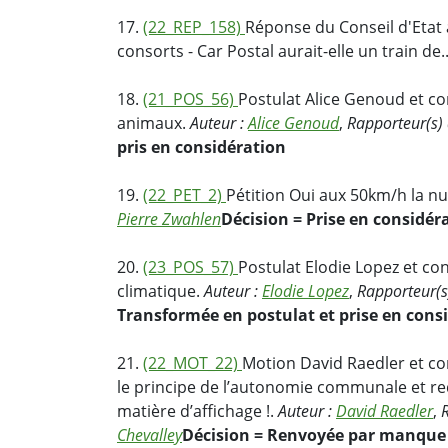
17.
(22_REP_158)
Réponse du Conseil d'Etat 
consorts - Car Postal aurait-elle un train de.
18.
(21_POS_56)
Postulat Alice Genoud et co
animaux.
Auteur :
Alice Genoud
,
Rapporteur(s)
pris en considération
19.
(22_PET_2)
Pétition Oui aux 50km/h la nu
Pierre Zwahlen
Décision = Prise en considér
20.
(23_POS_57)
Postulat Elodie Lopez et con
climatique.
Auteur :
Elodie Lopez
,
Rapporteur(
Transformée en postulat et prise en cons
21.
(22_MOT_22)
Motion David Raedler et co
le principe de l’autonomie communale et
matière d’affichage !.
Auteur :
David Raedler
,
Chevalley
Décision = Renvoyée par manque