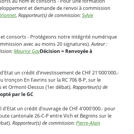
nsorts au nom et consorts - Pour une formation
veloppement et demande de renvoi à commission
 Vionnet
,
Rapporteur(s) de commission:
Sylvie
ch et consorts - Protégeons notre intégrité numérique
mmission avec au moins 20 signatures).
Auteur :
ission:
Maurice Gay
Décision = Renvoyée à
'Etat un crédit d’investissement de CHF 21'000'000.-
u tronçon En Favrins sur la RC 706 B-P, sur le
 et Ormont-Dessus (1er débat).
Rapporteur(s) de
opté par le GC
d'Etat un crédit d’ouvrage de CHF 4'000'000.- pour
route cantonale 26-C-P entre Vich et Begnins sur le
ébat).
Rapporteur(s) de commission:
Pierre-Alain