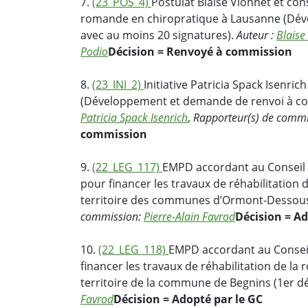
7.
(23_POS_4)
Postulat Blaise Vionnet et co
romande en chiropratique à Lausanne (Dé
avec au moins 20 signatures).
Auteur :
Blaise
Podio
Décision = Renvoyé à commission
8.
(23_INI_2)
Initiative Patricia Spack Isenri
(Développement et demande de renvoi à co
Patricia Spack Isenrich
,
Rapporteur(s) de comm
commission
9.
(22_LEG_117)
EMPD accordant au Conseil d
pour financer les travaux de réhabilitation d
territoire des communes d’Ormont-Dessous
commission:
Pierre-Alain Favrod
Décision = Ad
10.
(22_LEG_118)
EMPD accordant au Conseil 
financer les travaux de réhabilitation de la 
territoire de la commune de Begnins (1er d
Favrod
Décision = Adopté par le GC