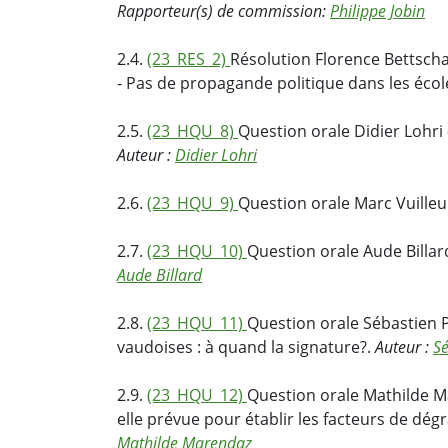
Rapporteur(s) de commission:
Philippe Jobin
2.4.
(23_RES_2)
Résolution Florence Bettscha
- Pas de propagande politique dans les éco
2.5.
(23_HQU_8)
Question orale Didier Lohri 
Auteur :
Didier Lohri
2.6.
(23_HQU_9)
Question orale Marc Vuilleu
2.7.
(23_HQU_10)
Question orale Aude Billa
Aude Billard
2.8.
(23_HQU_11)
Question orale Sébastien P
vaudoises : à quand la signature?.
Auteur :
Sé
2.9.
(23_HQU_12)
Question orale Mathilde M
elle prévue pour établir les facteurs de dé
Mathilde Marendaz