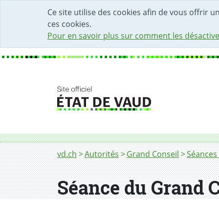
DÉBUT DU CONTENU DE LA PAGE
ACCÈS AU CHAMP DE RECHERCHE
PAGE D'ACCUEIL
FORMULAIRE DE CONTACT
Ce site utilise des cookies afin de vous offrir 
ces cookies.
Pour en savoir plus sur comment les désactive
Fil d'Ariane
vd.ch
Autorités
Grand Conseil
Séances 
Séance du Grand C