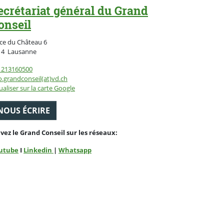
ecrétariat général du Grand
onseil
ce du Château 6
Suisse
14
Lausanne
1213160500
o.grandconseil(at)vd.ch
ualiser sur la carte Google
NOUS ÉCRIRE
ivez le Grand Conseil sur les réseaux:
utube
I
Linkedin
|
Whatsapp