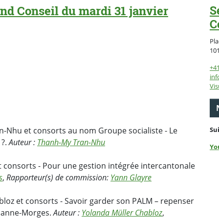
nd Conseil du mardi 31 janvier
S
C
Pla
10
+4
inf
Vis
n-Nhu et consorts au nom Groupe socialiste - Le
Su
 ?.
Auteur :
Thanh-My Tran-Nhu
Yo
 consorts - Pour une gestion intégrée intercantonale
s
,
Rapporteur(s) de commission:
Yann Glayre
bloz et consorts - Savoir garder son PALM – repenser
usanne-Morges.
Auteur :
Yolanda Müller Chabloz
,