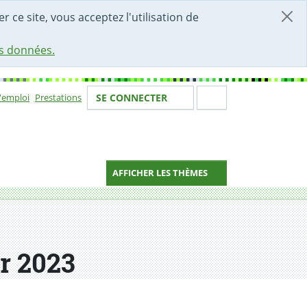
r ce site, vous acceptez l'utilisation de
es données.
Votre identité
Section de 
d'emploi
Prestations
SE CONNECTER
ion
AFFICHER LES THÈMES
r 2023