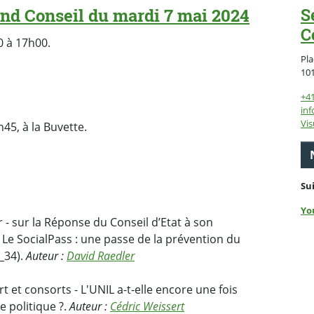
nd Conseil du mardi 7 mai 2024
S
C
0 à 17h00.
Pla
10
+4
inf
Vis
45, à la Buvette.
Su
Yo
- sur la Réponse du Conseil d’Etat à son
 Le SocialPass : une passe de la prévention du
T_34).
Auteur :
David Raedler
t et consorts - L'UNIL a-t-elle encore une fois
e politique ?.
Auteur :
Cédric Weissert