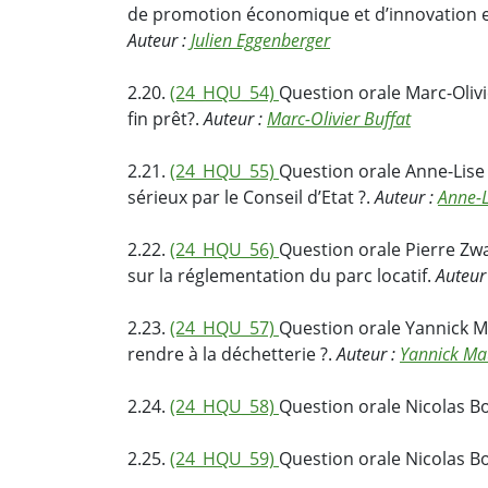
de promotion économique et d’innovation et 
Auteur :
Julien Eggenberger
2.20.
(24_HQU_54)
Question orale Marc-Olivi
fin prêt?.
Auteur :
Marc-Olivier Buffat
2.21.
(24_HQU_55)
Question orale Anne-Lise 
sérieux par le Conseil d’Etat ?.
Auteur :
Anne-L
2.22.
(24_HQU_56)
Question orale Pierre Zw
sur la réglementation du parc locatif.
Auteur
2.23.
(24_HQU_57)
Question orale Yannick Ma
rendre à la déchetterie ?.
Auteur :
Yannick Ma
2.24.
(24_HQU_58)
Question orale Nicolas Bo
2.25.
(24_HQU_59)
Question orale Nicolas Bo