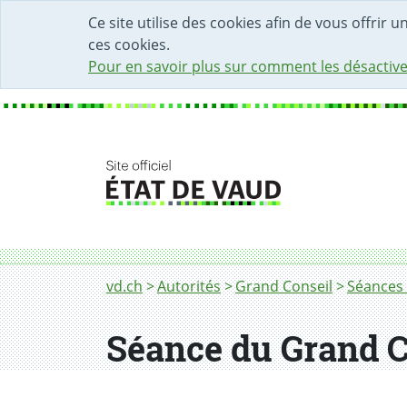
DÉBUT DU CONTENU DE LA PAGE
ACCÈS AU CHAMP DE RECHERCHE
PAGE D'ACCUEIL
FORMULAIRE DE CONTACT
Ce site utilise des cookies afin de vous offrir 
ces cookies.
Pour en savoir plus sur comment les désactive
Fil d'Ariane
vd.ch
Autorités
Grand Conseil
Séances 
Séance du Grand C