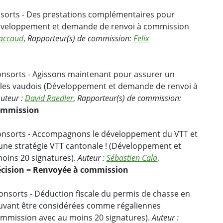
nsorts - Des prestations complémentaires pour
 (Développement et demande de renvoi à commission
Paccaud
,
Rapporteur(s) de commission:
Felix
consorts - Agissons maintenant pour assurer un
icoles vaudois (Développement et demande de renvoi à
uteur :
David Raedler
,
Rapporteur(s) de commission:
commission
consorts - Accompagnons le développement du VTT et
'une stratégie VTT cantonale ! (Développement et
oins 20 signatures).
Auteur :
Sébastien Cala
,
cision = Renvoyée à commission
onsorts - Déduction fiscale du permis de chasse en
uvant être considérées comme régaliennes
mmission avec au moins 20 signatures).
Auteur :