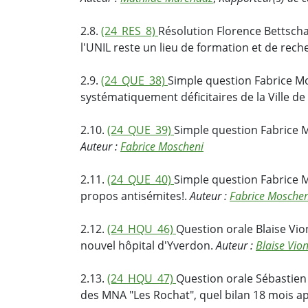
2.8.
(24_RES_8)
Résolution Florence Bettsch
l'UNIL reste un lieu de formation et de rech
2.9.
(24_QUE_38)
Simple question Fabrice M
systématiquement déficitaires de la Ville d
2.10.
(24_QUE_39)
Simple question Fabrice M
Auteur :
Fabrice Moscheni
2.11.
(24_QUE_40)
Simple question Fabrice M
propos antisémites!.
Auteur :
Fabrice Moschen
2.12.
(24_HQU_46)
Question orale Blaise Vio
nouvel hôpital d'Yverdon.
Auteur :
Blaise Vio
2.13.
(24_HQU_47)
Question orale Sébastien 
des MNA "Les Rochat", quel bilan 18 mois a