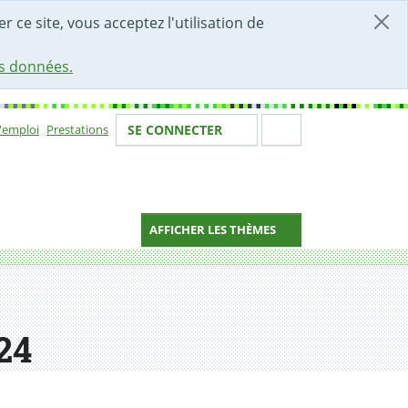
r ce site, vous acceptez l'utilisation de
es données.
Votre identité
Section de 
d'emploi
Prestations
SE CONNECTER
ion
AFFICHER LES THÈMES
24