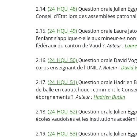
2.14.
(24_HQU_48)
Question orale Julien Egg
Conseil d'Etat lors des assemblées patronal
2.15.
(24_HQU_49)
Question orale Laure Jato
l’enfant s’applique-t-elle aux mineur·e·s n
fédéraux du canton de Vaud ?.
Auteur :
Laure
2.16.
(24_HQU_50)
Question orale David Vog
corps enseignant de l'UNIL ?.
Auteur :
David 
2.17.
(24_HQU_51)
Question orale Hadrien Bu
de balle en caoutchouc : comment le Conseil
éborgnements ?.
Auteur :
Hadrien Buclin
2.18.
(24_HQU_52)
Question orale Julien Egg
écoles vaudoises et les institutions académ
2.19.
(24_HQU_53)
Question orale Julien Egg