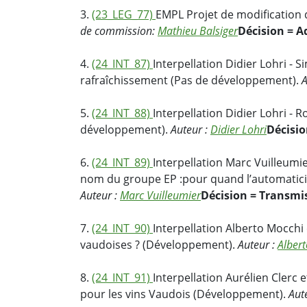
3.
(23_LEG_77)
EMPL Projet de modification de
de commission:
Mathieu Balsiger
Décision = A
4.
(24_INT_87)
Interpellation Didier Lohri - 
rafraîchissement (Pas de développement).
A
5.
(24_INT_88)
Interpellation Didier Lohri -
développement).
Auteur :
Didier Lohri
Décisio
6.
(24_INT_89)
Interpellation Marc Vuilleumie
nom du groupe EP :pour quand l’automaticit
Auteur :
Marc Vuilleumier
Décision = Transmi
7.
(24_INT_90)
Interpellation Alberto Mocchi 
vaudoises ? (Développement).
Auteur :
Alber
8.
(24_INT_91)
Interpellation Aurélien Clerc 
pour les vins Vaudois (Développement).
Aut