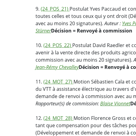
9.
(24_POS_21)
Postulat Yves Paccaud et co
toutes celles et tous ceux qui y ont droit
avec au moins 20 signatures).
Auteur :
Yves 
Stürner
Décision = Renvoyé à commission
10.
(24_POS_22)
Postulat David Raedler et 
avenir à la vente directe des produits agr
commission avec au moins 20 signatures).
A
Jean-Rémy Chevalley
Décision = Renvoyé à 
11.
(24_MOT_27)
Motion Sébastien Cala et 
du VTT à assistance électrique au travers d
demande de renvoi à commission avec au m
Rapporteur(s) de commission:
Blaise Vionnet
Dé
12.
(24_MOT_28)
Motion Florence Gross et c
tant que compensation pour des tâches po
(Développement et demande de renvoi à co