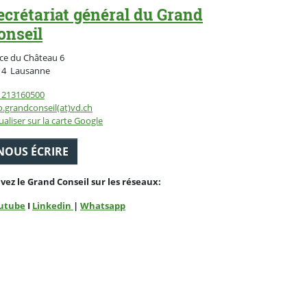
ecrétariat général du Grand
onseil
ce du Château 6
Suisse
14
Lausanne
1213160500
o.grandconseil(at)vd.ch
ualiser sur la carte Google
NOUS ÉCRIRE
ivez le Grand Conseil sur les réseaux:
utube
I
Linkedin
|
Whatsapp