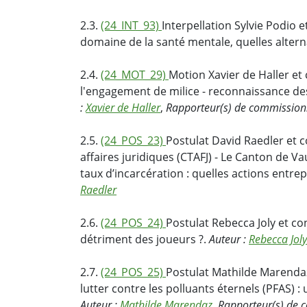
2.3.
(24_INT_93)
Interpellation Sylvie Podio e
domaine de la santé mentale, quelles altern
2.4.
(24_MOT_29)
Motion Xavier de Haller et
l'engagement de milice - reconnaissance des 
:
Xavier de Haller
,
Rapporteur(s) de commission
2.5.
(24_POS_23)
Postulat David Raedler et
affaires juridiques (CTAFJ) - Le Canton de V
taux d’incarcération : quelles actions entrep
Raedler
2.6.
(24_POS_24)
Postulat Rebecca Joly et co
détriment des joueurs ?.
Auteur :
Rebecca Joly
2.7.
(24_POS_25)
Postulat Mathilde Marendaz 
lutter contre les polluants éternels (PFAS)
Auteur :
Mathilde Marendaz
,
Rapporteur(s) de 