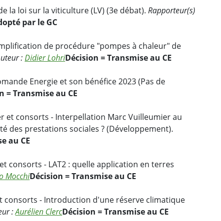
 la loi sur la viticulture (LV) (3e débat).
Rapporteur(s)
dopté par le GC
Simplification de procédure "pompes à chaleur" de
uteur :
Didier Lohri
Décision = Transmise au CE
 Romande Energie et son bénéfice 2023 (Pas de
n = Transmise au CE
r et consorts - Interpellation Marc Vuilleumier au
é des prestations sociales ? (Développement).
se au CE
et consorts - LAT2 : quelle application en terres
to Mocchi
Décision = Transmise au CE
et consorts - Introduction d'une réserve climatique
eur :
Aurélien Clerc
Décision = Transmise au CE