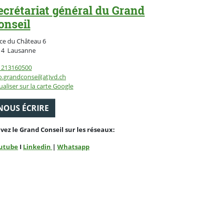
ecrétariat général du Grand
onseil
ce du Château 6
Suisse
14
Lausanne
1213160500
o.grandconseil(at)vd.ch
ualiser sur la carte Google
NOUS ÉCRIRE
ivez le Grand Conseil sur les réseaux:
utube
I
Linkedin
|
Whatsapp