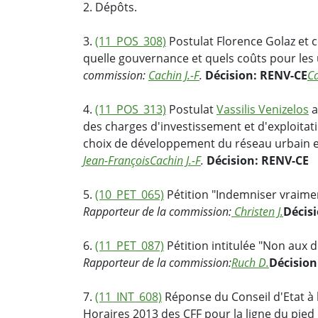
2. Dépôts.
3.
(11_POS_308)
Postulat Florence Golaz et 
quelle gouvernance et quels coûts pour les
commission:
Cachin J.-F
.
Décision: RENV-CE
Ca
4.
(11_POS_313)
Postulat
Vassilis Venizelos
a
des charges d'investissement et d'exploitat
choix de développement du réseau urbain e
Jean-François
Cachin J.-F
.
Décision: RENV-CE
5.
(10_PET_065)
Pétition "Indemniser vraimen
Rapporteur de la commission:
Christen J.
Décisi
6.
(11_PET_087)
Pétition intitulée "Non aux d
Rapporteur de la commission:
Ruch D.
Décision
7.
(11_INT_608)
Réponse du Conseil d'Etat à l
Horaires 2013 des CFF pour la ligne du pied 