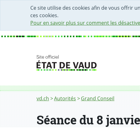
DÉBUT DU CONTENU DE LA PAGE
ACCÈS AU CHAMP DE RECHERCHE
PAGE D'ACCUEIL
FORMULAIRE DE CONTACT
Ce site utilise des cookies afin de vous offrir 
ces cookies.
Pour en savoir plus sur comment les désactive
Fil d'Ariane
vd.ch
Autorités
Grand Conseil
Séance du 8 janvie