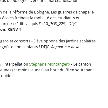
essus de Bologne : Vers une marchandisation
on de la réforme de Bologne. Les guerres de chapelle
s écoles freinent la mobilité des étudiants et
n de crédits acquis !" (10_POS_229). DFJC.
ion: RENV-T
ero et consorts - Développons des jardins scolaires
e goût de nos enfants ! DFJC.
Rapporteur de la
 l'interpellation
Stéphane Montangero
- Le canton
s jeunes (et moins jeunes) au bout du fil en soutenant
 + aide