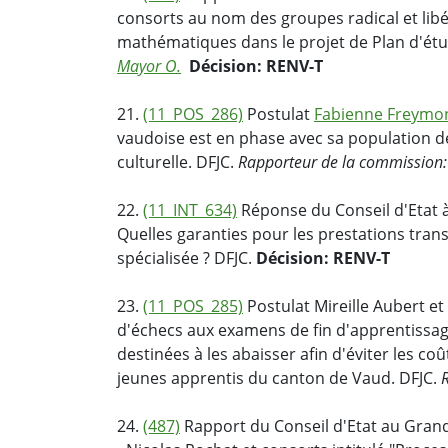
consorts au nom des groupes radical et libé
mathématiques dans le projet de Plan d'ét
Mayor O.
Décision: RENV-T
21.
(11_POS_286)
Postulat
Fabienne Freymo
vaudoise est en phase avec sa population de
culturelle. DFJC.
Rapporteur de la commission
22.
(11_INT_634)
Réponse du Conseil d'Etat à 
Quelles garanties pour les prestations tra
spécialisée ? DFJC.
Décision: RENV-T
23.
(11_POS_285)
Postulat Mireille Aubert et 
d'échecs aux examens de fin d'apprentissa
destinées à les abaisser afin d'éviter les coû
jeunes apprentis du canton de Vaud. DFJC.
24.
(487)
Rapport du Conseil d'Etat au Grand