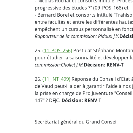
- Nicolas Rochat et consorts intitulé "Proc
progressive des études ?" (09_POS_168) et
- Bernard Borel et consorts intitulé "Trahis
entre facultés et entre les différentes haute
empêchent un cursus personnalisé en fonctio
Rapporteur de la commission: Pidoux J.Y.
Décis
25.
(11_POS_256)
Postulat Stéphane Montang
pour étudier la saisonnalité et développer l
commission:
Chollet J.M.
Décision: RENV-T
26.
(11_INT_499)
Réponse du Conseil d'Etat à
de Vaud peut-il aider à garantir l'aide à no
la prise en charge de Pro Juventute "Conseil
147" ? DFJC.
Décision: RENV-T
Secrétariat général du Grand Conseil