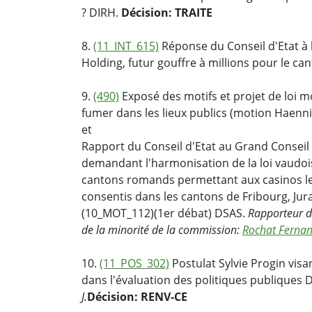
? DIRH.
Décision: TRAITE
8.
(11_INT_615)
Réponse du Conseil d'Etat à l
Holding, futur gouffre à millions pour le ca
9.
(490)
Exposé des motifs et projet de loi mod
fumer dans les lieux publics (motion Haenni
et
Rapport du Conseil d'Etat au Grand Conseil 
demandant l'harmonisation de la loi vaudois
cantons romands permettant aux casinos
consentis dans les cantons de Fribourg, Jura
(10_MOT_112)(1er débat) DSAS.
Rapporteur d
de la minorité de la commission:
Rochat Ferna
10.
(11_POS_302)
Postulat Sylvie Progin visa
dans l'évaluation des politiques publiques 
J.
Décision: RENV-CE