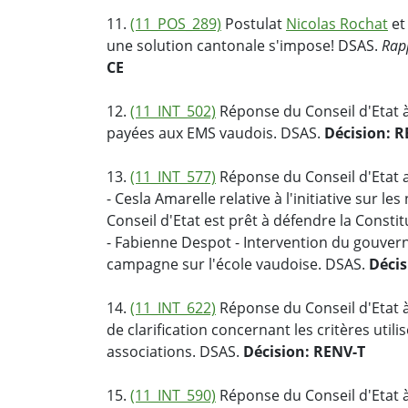
11.
(11_POS_289)
Postulat
Nicolas Rochat
et
une solution cantonale s'impose! DSAS.
Rap
CE
12.
(11_INT_502)
Réponse du Conseil d'Etat à 
payées aux EMS vaudois. DSAS.
Décision: 
13.
(11_INT_577)
Réponse du Conseil d'Etat a
- Cesla Amarelle relative à l'initiative sur 
Conseil d'Etat est prêt à défendre la Constit
- Fabienne Despot - Intervention du gouver
campagne sur l'école vaudoise. DSAS.
Décis
14.
(11_INT_622)
Réponse du Conseil d'Etat à
de clarification concernant les critères util
associations. DSAS.
Décision: RENV-T
15.
(11_INT_590)
Réponse du Conseil d'Etat à 