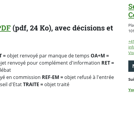
S
C
Pla
PDF
(pdf, 24 Ko), avec décisions et
10
+4
inf
Vis
T =
objet renvoyé par manque de temps
OA+M =
jet renvoyé pour complément d'information
RET =
débat
oyé en commission
REF-EM =
objet refusé à l'entrée
Su
eil d'Etat
TRAITE =
objet traité
Yo