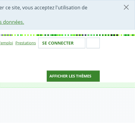
r ce site, vous acceptez l'utilisation de
es données.
Votre identité
Section de 
d'emploi
Prestations
SE CONNECTER
ion
AFFICHER LES THÈMES