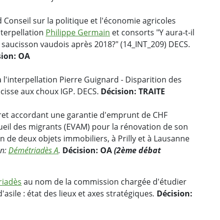
Conseil sur la politique et l'économie agricoles
nterpellation
Philippe Germain
et consorts "Y aura-t-il
e saucisson vaudois après 2018?" (14_INT_209) DECS.
sion: OA
l'interpellation Pierre Guignard - Disparition des
ucisse aux choux IGP. DECS.
Décision: TRAITE
cret accordant une garantie d'emprunt de CHF
cueil des migrants (EVAM) pour la rénovation de son
on de deux objets immobiliers, à Prilly et à Lausanne
on:
Démétriadès A
.
Décision: OA
(2ème débat
riadès
au nom de la commission chargée d'étudier
sile : état des lieux et axes stratégiques
.
Décision: