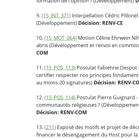
formation de l'opinion ? (Développement)
D
9.
(15_INT_371)
Interpellation Cédric Pillonel
(Développement)
Décision: RENV-CE
10.
(15_MOT_064)
Motion Céline Ehrwein Niha
abris (Développement et renvoi en commiss
COM
11.
(15_POS_113)
Postulat Fabienne Despot 
certifier respecter nos principes fondame
au moins 20 signatures)
Décision: RENV-C
12.
(15_POS_114)
Postulat Pierre Guignard -
communautés religieuses ? (Développement 
Décision: RENV-COM
13.
(211)
Exposé des motifs et projet de décr
financer le désengagement du Host pour la f