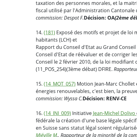
taxation des personnes morales, et la mait
fiscal utilisé par l'Administration Cantonale
commission: Despot F.
Décision: OA
(2ème dé
14.
(181)
Exposé des motifs et projet de loi m
habitants (LCH) et
Rapport du Conseil d'Etat au Grand Conseil
Conseil d'Etat de réévaluer et de corriger les
Conseil le 2 février 2010, de la loi modifiant
(11_POS_254)(3ème débat) DFIRE.
Rapporteu
15.
(14_MOT_057)
Motion Jean-Marc Chollet 
énergies renouvelables, c'est bien, la preuve
commission: Wyssa C.
Décision: RENV-CE
16.
(14_INI_009)
Initiative
Jean-Michel Dolivo
fédérale la création d'une base légale spéc
en Suisse sans statut légal soient régularis
Miéville M
., Rapporteur de la minorité de la co