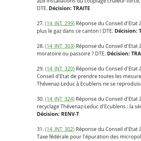
aux installations du couplage chaleur-force, 
DTE.
Décision: TRAITE
27.
(14_INT_299)
Réponse du Conseil d'Etat à
plus le gaz dans ce canton ! DTE.
Décision: 
28.
(14_INT_303)
Réponse du Conseil d'Etat à 
moratoire ou passoire ? DTE.
Décision: TRA
29.
(14_INT_320)
Réponse du Conseil d'Etat à
Conseil d'Etat de prendre toutes les mesure
Thévenaz-Leduc à Ecublens ne se reproduis
30.
(14_INT_324)
Réponse du Conseil d'Etat à
recyclage Thévenaz-Leduc d'Ecublens : la séc
Décision: RENV-T
31.
(14_INT_302)
Réponse du Conseil d'Etat à
Taxe fédérale pour l'épuration des micropol