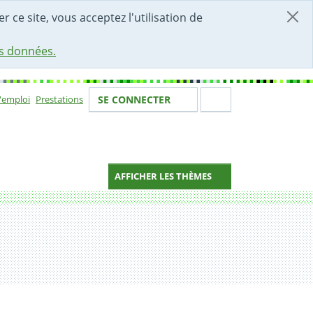
r ce site, vous acceptez l'utilisation de
es données.
Votre identité
Section de 
d'emploi
Prestations
SE CONNECTER
ion
AFFICHER LES THÈMES