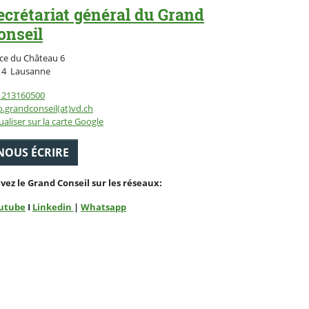
ecrétariat général du Grand
onseil
ce du Château 6
Suisse
14
Lausanne
1213160500
o.grandconseil(at)vd.ch
ualiser sur la carte Google
NOUS ÉCRIRE
ivez le Grand Conseil sur les réseaux:
utube
I
Linkedin
|
Whatsapp