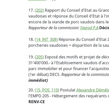
17.
(202)
Rapport du Conseil d'Etat au Grand 
vaudoises et réponse du Conseil d'Etat à l'i
encore de la viande de porc vaudois dans l
Rapporteur de la commission:
Favrod P.A
.
Déci
18.
(14_INT_308)
Réponse du Conseil d'Etat à 
porcheries vaudoises = disparition de la sa
19.
(205)
Exposé des motifs et projet de dé
31'400'000.- à l'Etablissement vaudois d'ac
parc immobilier et pour financer l'acquisiti
(1er débat) DECS.
Rapporteur de la commissi
immédiat)
20.
(15_POS_110)
Postulat
Alexandre Démét
l'EMPD 205 - Hébergement des requérants d'a
RENV-CE