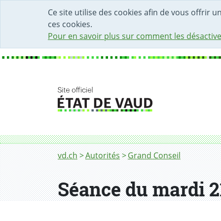
DÉBUT DU CONTENU DE LA PAGE
ACCÈS AU CHAMP DE RECHERCHE
PAGE D'ACCUEIL
FORMULAIRE DE CONTACT
Ce site utilise des cookies afin de vous offrir 
ces cookies.
Pour en savoir plus sur comment les désactive
Fil d'Ariane
vd.ch
Autorités
Grand Conseil
Séance du mardi 21