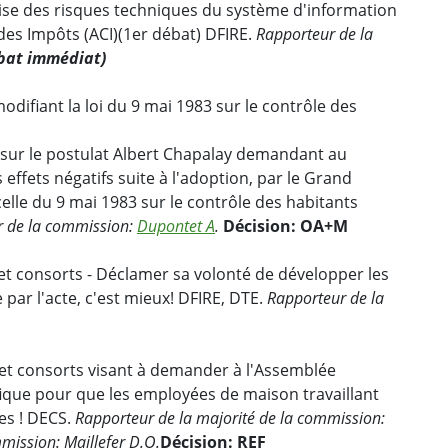
rise des risques techniques du système d'information
 des Impôts (ACI)(1er débat) DFIRE.
Rapporteur de la
bat immédiat)
odifiant la loi du 9 mai 1983 sur le contrôle des
 sur le postulat Albert Chapalay demandant au
 effets négatifs suite à l'adoption, par le Grand
 celle du 9 mai 1983 sur le contrôle des habitants
r de la commission:
Dupontet A
.
Décision: OA+M
et consorts - Déclamer sa volonté de développer les
 par l'acte, c'est mieux! DFIRE, DTE.
Rapporteur de la
et consorts visant à demander à l'Assemblée
ifique pour que les employées de maison travaillant
ées ! DECS.
Rapporteur de la majorité de la commission:
mmission: Maillefer D.O.
Décision: REF