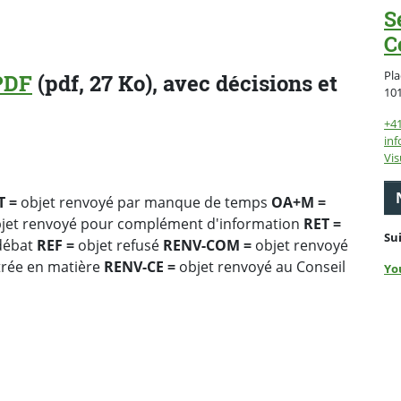
S
C
Pla
PDF
(pdf, 27 Ko), avec décisions et
10
+4
inf
Vis
T =
objet renvoyé par manque de temps
OA+M =
jet renvoyé pour complément d'information
RET =
Su
débat
REF =
objet refusé
RENV-COM =
objet renvoyé
trée en matière
RENV-CE =
objet renvoyé au Conseil
Yo