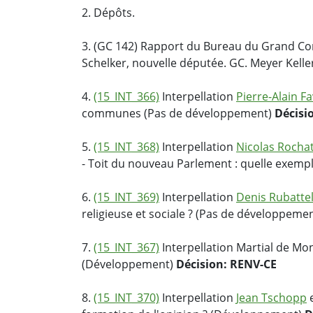
2. Dépôts.
3. (GC 142) Rapport du Bureau du Grand Co
Schelker, nouvelle députée. GC. Meyer Kelle
4.
(15_INT_366)
Interpellation
Pierre-Alain F
communes (Pas de développement)
Décisi
5.
(15_INT_368)
Interpellation
Nicolas Rocha
- Toit du nouveau Parlement : quelle exemp
6.
(15_INT_369)
Interpellation
Denis Rubatte
religieuse et sociale ? (Pas de développeme
7.
(15_INT_367)
Interpellation Martial de Mon
(Développement)
Décision: RENV-CE
8.
(15_INT_370)
Interpellation
Jean Tschopp
e