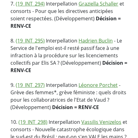
7.
(19_INT_294)
Interpellation
Graziella Schaller
et
consorts - Pour que les directives anticipées
soient respectées. (Développement)
Décision =
RENV-CE
8.
(19_INT_295)
Interpellation
Hadrien Buclin
- Le
Service de l'emploi est-il resté passif face à une
infraction à la procédure sur les licenciements
collectifs par Elis SA ? (Développement)
Décision =
RENV-CE
9.
(19_INT_297)
Interpellation
Léonore Porchet
-
Grève des femmes*, grève féministe : quels droits
pour les collaboratrices de l'Etat de Vaud ?
(Développement)
Décision = RENV-CE
10.
(19_INT_298)
Interpellation
Vassilis Venizelos
et
consorts - Nouvelle catastrophe écologique dans
le sud-est du Brésil : peut-on s'en VALE les mains ?