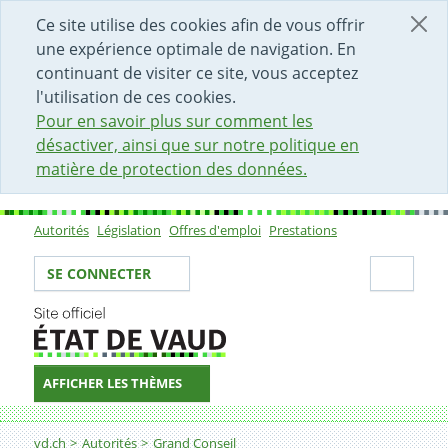
DÉBUT DU CONTENU DE LA PAGE
ACCÈS AU CHAMP DE RECHERCHE
PAGE D'ACCUEIL
FORMULAIRE DE CONTACT
Ce site utilise des cookies afin de vous offrir
une expérience optimale de navigation. En
continuant de visiter ce site, vous acceptez
l'utilisation de ces cookies.
Pour en savoir plus sur comment les
désactiver, ainsi que sur notre politique en
matière de protection des données.
Autorités
Législation
Offres d'emploi
Prestations
Sous-navigation
Votre identité
Secti
SE CONNECTER
AFFICHER LES THÈMES
Fil d'Ariane
vd.ch
Autorités
Grand Conseil