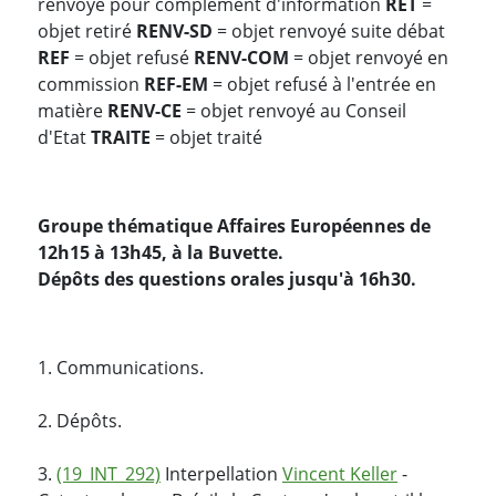
renvoyé pour complément d'information
RET
=
objet retiré
RENV-SD
= objet renvoyé suite débat
REF
= objet refusé
RENV-COM
= objet renvoyé en
commission
REF-EM
= objet refusé à l'entrée en
matière
RENV-CE
= objet renvoyé au Conseil
d'Etat
TRAITE
= objet traité
Groupe thématique Affaires Européennes de
12h15 à 13h45, à la Buvette.
Dépôts des questions orales jusqu'à 16h30.
1. Communications.
2. Dépôts.
3.
(19_INT_292)
Interpellation
Vincent Keller
-