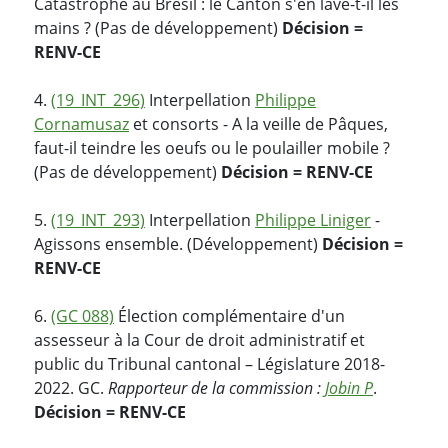
Catastrophe au Brésil : le Canton s'en lave-t-il les
mains ? (Pas de développement)
Décision =
RENV-CE
4.
(19_INT_296)
Interpellation
Philippe
Cornamusaz
et consorts - A la veille de Pâques,
faut-il teindre les oeufs ou le poulailler mobile ?
(Pas de développement)
Décision = RENV-CE
5.
(19_INT_293)
Interpellation
Philippe Liniger
-
Agissons ensemble. (Développement)
Décision =
RENV-CE
6.
(GC 088)
Élection complémentaire d'un
assesseur à la Cour de droit administratif et
public du Tribunal cantonal – Législature 2018-
2022. GC.
Rapporteur de la commission :
Jobin P
.
Décision = RENV-CE