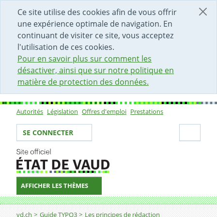
DÉBUT DU CONTENU DE LA PAGE
ACCÈS AU CHAMP DE RECHERCHE
PAGE D'ACCUEIL
FORMULAIRE DE CONTACT
Ce site utilise des cookies afin de vous offrir
une expérience optimale de navigation. En
continuant de visiter ce site, vous acceptez
l'utilisation de ces cookies.
Pour en savoir plus sur comment les
désactiver, ainsi que sur notre politique en
matière de protection des données.
Autorités
Législation
Offres d'emploi
Prestations
Sous-navigation
Votre identité
Secti
SE CONNECTER
AFFICHER LES THÈMES
Fil d'Ariane
Rédaction égalitaire
vd.ch
Guide TYPO3
Les principes de rédaction