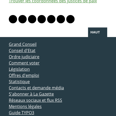
Trouver les coordonnées des justices de paix
PARTAGER LA PAGE
Lien vers le profil Mastodon
Lien vers le profil Bluesky
Lien vers le profil Instagram
Lien vers le profil Linkedin
Lien vers le profil Facebook
Lien vers le profil Twitter
Partager par WhatsAp
HAUT
ACCÈS DIRECT
Grand Conseil
Conseil d'Etat
Ordre judiciaire
Comment voter
Législation
Offres d'emploi
Statistique
Contacts et demande média
S'abonner à La Gazette
Réseaux sociaux et flux RSS
Mentions légales
Guide TYPO3