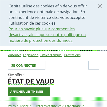
DÉBUT DU CONTENU DE LA PAGE
ACCÈS AU CHAMP DE RECHERCHE
PAGE D'ACCUEIL
FORMULAIRE DE CONTACT
Ce site utilise des cookies afin de vous offrir
une expérience optimale de navigation. En
continuant de visiter ce site, vous acceptez
l'utilisation de ces cookies.
Pour en savoir plus sur comment les
désactiver, ainsi que sur notre politique en
matière de protection des données.
Autorités
Législation
Offres d'emploi
Prestations
Sous-navigation
Votre identité
Secti
SE CONNECTER
AFFICHER LES THÈMES
Fil d'Ariane
Rémunération des curatrices et curateurs
vd.ch
Justice
Curatelles et tutelles
Etre curateur