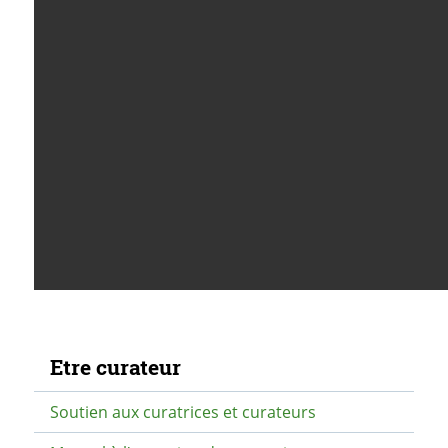
Navigation secondaire
Etre curateur
Soutien aux curatrices et curateurs