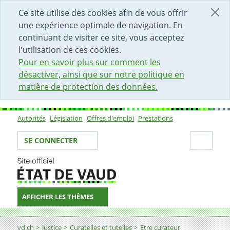
DÉBUT DU CONTENU DE LA PAGE
ACCÈS AU CHAMP DE RECHERCHE
PAGE D'ACCUEIL
FORMULAIRE DE CONTACT
Ce site utilise des cookies afin de vous offrir
une expérience optimale de navigation. En
continuant de visiter ce site, vous acceptez
l'utilisation de ces cookies.
Pour en savoir plus sur comment les
désactiver, ainsi que sur notre politique en
matière de protection des données.
Autorités
Législation
Offres d'emploi
Prestations
Sous-navigation
Votre identité
Secti
SE CONNECTER
AFFICHER LES THÈMES
Fil d'Ariane
Rencontres régionales organisées à l'intention des cura
vd.ch
Justice
Curatelles et tutelles
Etre curateur