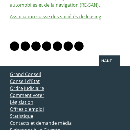
automobiles et de la navigation (RE-SAN)
.
Association suisse des sociétés de leasing
PARTAGER LA PAGE
Lien vers le profil Mastodon
Lien vers le profil Bluesky
Lien vers le profil Instagram
Lien vers le profil Linkedin
Lien vers le profil Facebook
Lien vers le profil Twitter
Partager par WhatsAp
HAUT
ACCÈS DIRECT
Grand Conseil
Conseil d'Etat
Ordre judiciaire
Comment voter
Législation
Offres d'emploi
Statistique
Contacts et demande média
S'abonner à La Gazette