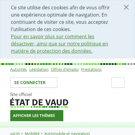
DÉBUT DU CONTENU DE LA PAGE
ACCÈS AU CHAMP DE RECHERCHE
PAGE D'ACCUEIL
FORMULAIRE DE CONTACT
Ce site utilise des cookies afin de vous offrir
une expérience optimale de navigation. En
continuant de visiter ce site, vous acceptez
l'utilisation de ces cookies.
Pour en savoir plus sur comment les
désactiver, ainsi que sur notre politique en
matière de protection des données.
Autorités
Législation
Offres d'emploi
Prestations
Sous-navigation
Votre identité
Secti
SE CONNECTER
AFFICHER LES THÈMES
Fil d'Ariane
vd.ch
Mobilité
Automobile et navigation