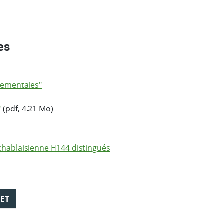
es
nementales"
"
(pdf, 4.21 Mo)
chablaisienne H144 distingués
JET