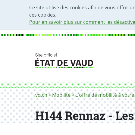
DÉBUT DU CONTENU DE LA PAGE
ACCÈS AU CHAMP DE RECHERCHE
PAGE D'ACCUEIL
FORMULAIRE DE CONTACT
Ce site utilise des cookies afin de vous offrir 
ces cookies.
Pour en savoir plus sur comment les désactive
Fil d'Ariane
H144 Rennaz - Les Evouettes
vd.ch
Mobilité
L'offre de mobilité à votre
H144 Rennaz - Les