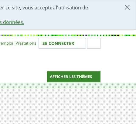
r ce site, vous acceptez l'utilisation de
es données.
Votre identité
Section de 
d'emploi
Prestations
SE CONNECTER
ion
AFFICHER LES THÈMES