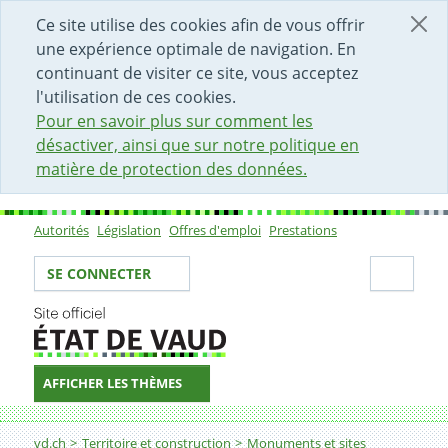
DÉBUT DU CONTENU DE LA PAGE
ACCÈS AU CHAMP DE RECHERCHE
PAGE D'ACCUEIL
FORMULAIRE DE CONTACT
Ce site utilise des cookies afin de vous offrir
une expérience optimale de navigation. En
continuant de visiter ce site, vous acceptez
l'utilisation de ces cookies.
Pour en savoir plus sur comment les
désactiver, ainsi que sur notre politique en
matière de protection des données.
Autorités
Législation
Offres d'emploi
Prestations
Sous-navigation
Votre identité
Secti
SE CONNECTER
AFFICHER LES THÈMES
Fil d'Ariane
Le contexte historique
vd.ch
Territoire et construction
Monuments et sites