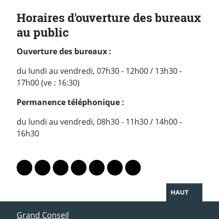
Horaires d'ouverture des bureaux
au public
Ouverture des bureaux :
du lundi au vendredi, 07h30 - 12h00 / 13h30 -
17h00 (ve : 16:30)
P
ermanence téléphonique :
du lundi au vendredi, 08h30 - 11h30 / 14h00 -
16h30
PARTAGER LA PAGE
Lien vers le profil Mastodon
Lien vers le profil Bluesky
Lien vers le profil Instagram
Lien vers le profil Linkedin
Lien vers le profil Facebook
Lien vers le profil Twitter
Partager par WhatsAp
HAUT
ACCÈS DIRECT
Grand Conseil