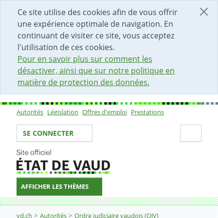
DÉBUT DU CONTENU DE LA PAGE
ACCÈS AU CHAMP DE RECHERCHE
PAGE D'ACCUEIL
FORMULAIRE DE CONTACT
Ce site utilise des cookies afin de vous offrir
une expérience optimale de navigation. En
continuant de visiter ce site, vous acceptez
l'utilisation de ces cookies.
Pour en savoir plus sur comment les
désactiver, ainsi que sur notre politique en
matière de protection des données.
Autorités
Législation
Offres d'emploi
Prestations
Sous-navigation
Votre identité
Secti
SE CONNECTER
AFFICHER LES THÈMES
Fil d'Ariane
vd.ch
Autorités
Ordre judiciaire vaudois (OJV)