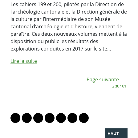
Les cahiers 199 et 200, pilotés par la Direction de
l’archéologie cantonale et la Direction générale de
la culture par l’intermédiaire de son Musée
cantonal d’archéologie et d’histoire, viennent de
paraître. Ces deux nouveaux volumes mettent à la
disposition du public les résultats des
explorations conduites en 2017 sur le site…
Lire la suite
:
Page suivante
2 sur 61
PARTAGER LA PAGE
Lien vers le profil Mastodon
Lien vers le profil Bluesky
Lien vers le profil Instagram
Lien vers le profil Linkedin
Lien vers le profil Facebook
Lien vers le profil Twitter
Partager par WhatsAp
HAUT