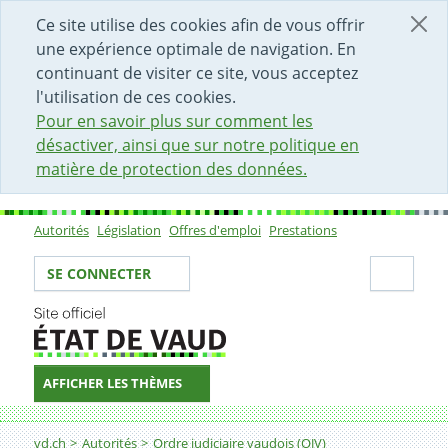
DÉBUT DU CONTENU DE LA PAGE
ACCÈS AU CHAMP DE RECHERCHE
PAGE D'ACCUEIL
FORMULAIRE DE CONTACT
Ce site utilise des cookies afin de vous offrir
une expérience optimale de navigation. En
continuant de visiter ce site, vous acceptez
l'utilisation de ces cookies.
Pour en savoir plus sur comment les
désactiver, ainsi que sur notre politique en
matière de protection des données.
Autorités
Législation
Offres d'emploi
Prestations
Sous-navigation
Votre identité
Secti
SE CONNECTER
AFFICHER LES THÈMES
Fil d'Ariane
vd.ch
Autorités
Ordre judiciaire vaudois (OJV)