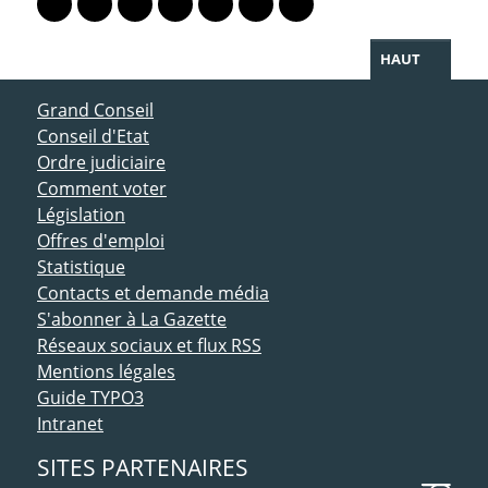
Lien vers le profil Mastodon
Lien vers le profil Bluesky
Lien vers le profil Instagram
Lien vers le profil Linkedin
Lien vers le profil Facebook
Lien vers le profil Twitter
Partager par WhatsAp
HAUT
ACCÈS DIRECT
Grand Conseil
Conseil d'Etat
Ordre judiciaire
Comment voter
Législation
Offres d'emploi
Statistique
Contacts et demande média
S'abonner à La Gazette
Réseaux sociaux et flux RSS
Mentions légales
Guide TYPO3
Intranet
SITES PARTENAIRES