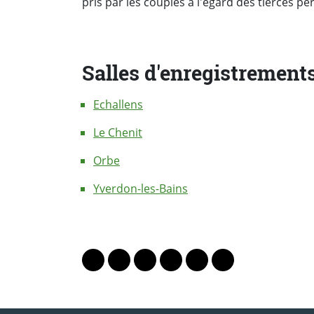
pris par les couples à l'égard des tierces 
Salles d'enregistrement
Echallens
Le Chenit
Orbe
Yverdon-les-Bains
PARTAGER LA PAGE
Lien vers le profil Mastodon
Lien vers le profil Bluesky
Lien vers le profil Instagram
Lien vers le profil Linkedin
Lien vers le profil Fac
Lien vers le profil