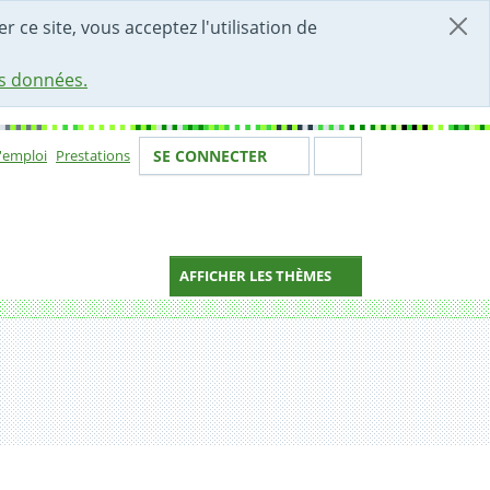
r ce site, vous acceptez l'utilisation de
es données.
Votre identité
Section de 
d'emploi
Prestations
SE CONNECTER
ion
AFFICHER LES THÈMES