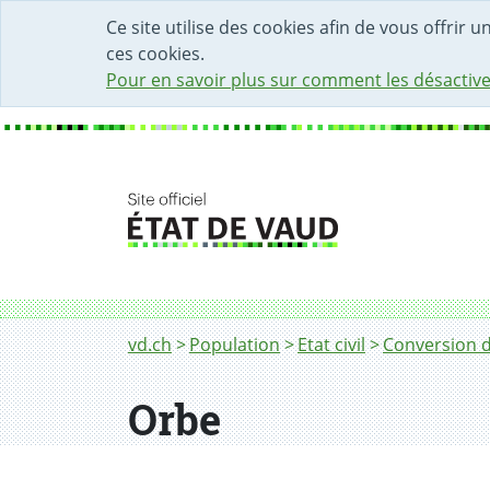
DÉBUT DU CONTENU DE LA PAGE
ACCÈS AU CHAMP DE RECHERCHE
PAGE D'ACCUEIL
FORMULAIRE DE CONTACT
Ce site utilise des cookies afin de vous offrir 
ces cookies.
Pour en savoir plus sur comment les désactive
Fil d'Ariane
Orbe
vd.ch
Population
Etat civil
Conversion d
Orbe