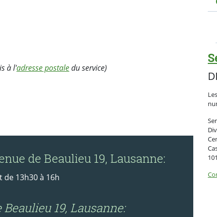
S
s à l'
adresse postale
du service)
D
Les
nu
Ser
Div
Ce
Cas
enue de Beaulieu 19, Lausanne:
10
Con
et de 13h30 à 16h
Beaulieu 19, Lausanne: