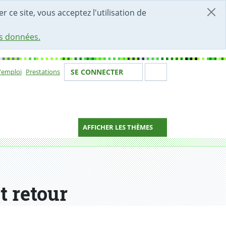
r ce site, vous acceptez l'utilisation de
es données.
Votre identité
Section de 
d'emploi
Prestations
SE CONNECTER
ion
AFFICHER LES THÈMES
t retour