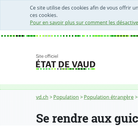
DÉBUT DU CONTENU DE LA PAGE
ACCÈS AU CHAMP DE RECHERCHE
PAGE D'ACCUEIL
FORMULAIRE DE CONTACT
Ce site utilise des cookies afin de vous offrir 
ces cookies.
Pour en savoir plus sur comment les désactive
Fil d'Ariane
vd.ch
Population
Population étrangère
Se rendre aux guich