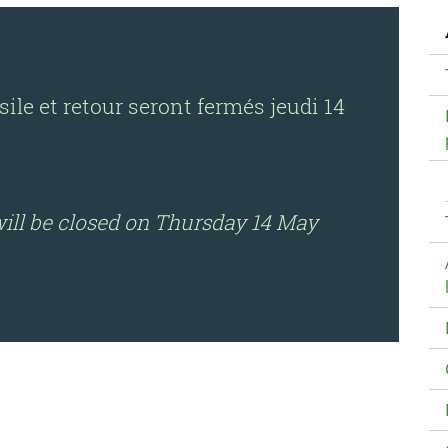
N
sile et retour seront fermés jeudi 14
ill be closed on Thursday 14 May