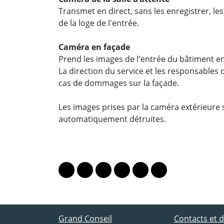
Transmet en direct, sans les enregistrer, les
de la loge de l'entrée.
Caméra en façade
Prend les images de l'entrée du bâtiment en
La direction du service et les responsables d
cas de dommages sur la façade.
Les images prises par la caméra extérieure
automatiquement détruites.
PARTAGER LA PAGE
Lien vers le profil Mastodon
Lien vers le profil Bluesky
Lien vers le profil Instagram
Lien vers le profil Linkedin
Lien vers le profil Fac
Lien vers le profil
ACCÈS DIRECT
Grand Conseil
Contacts et