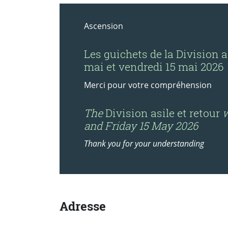
Ascension
Les guichets de la Division a
mai et vendredi 15 mai 2026
Merci pour votre compréhension
The
Division asile et retour
w
and Friday 15 May 2026
Thank you for your understanding
Adresse