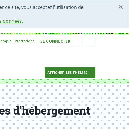
r ce site, vous acceptez l'utilisation de
es données.
Votre identité
Section de 
d'emploi
Prestations
SE CONNECTER
ion
AFFICHER LES THÈMES
res d'hébergement