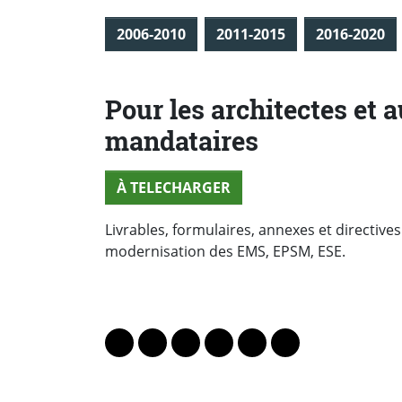
2006-2010
2011-2015
2016-2020
Pour les architectes et a
mandataires
À TELECHARGER
Livrables, formulaires, annexes et directives
modernisation des EMS, EPSM, ESE.
PARTAGER LA PAGE
Lien vers le profil Mastodon
Lien vers le profil Bluesky
Lien vers le profil Instagram
Lien vers le profil Linkedin
Lien vers le profil Fac
Lien vers le profil