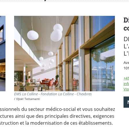
D
c
D
L
L
Av
10
+4
inf
Vis
EMS La Colline - Fondation La Colline - Chexbres
©Joël Tettamanti
ssionnels du secteur médico-social et vous souhaitez
ctures ainsi que des principales directives, exigences
truction et la modernisation de ces établissements.