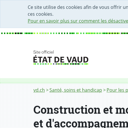
DÉBUT DU CONTENU DE LA PAGE
ACCÈS AU CHAMP DE RECHERCHE
PAGE D'ACCUEIL
FORMULAIRE DE CONTACT
Ce site utilise des cookies afin de vous offrir 
ces cookies.
Pour en savoir plus sur comment les désactive
Fil d'Ariane
Construction des EMS, EPSM et ESE
vd.ch
Santé, soins et handicap
Pour les 
Construction et m
et d'accompagnem