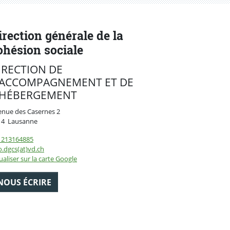
irection générale de la
ohésion sociale
IRECTION DE
'ACCOMPAGNEMENT ET DE
'HÉBERGEMENT
enue des Casernes 2
Suisse
14
Lausanne
1213164885
o.dgcs(at)vd.ch
ualiser sur la carte Google
NOUS ÉCRIRE