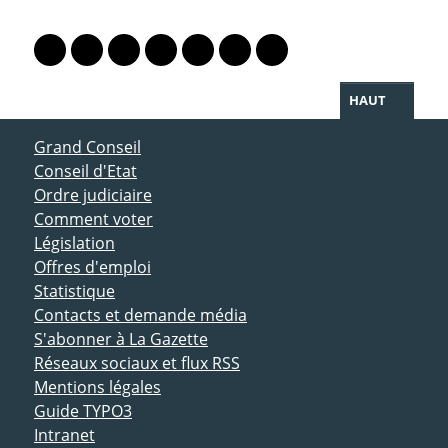
PARTAGER LA PAGE
Lien vers le profil Mastodon
Lien vers le profil Bluesky
Lien vers le profil Instagram
Lien vers le profil Linkedin
Lien vers le profil Facebook
Lien vers le profil Twitter
Partager par WhatsAp
HAUT
ACCÈS DIRECT
Grand Conseil
Conseil d'Etat
Ordre judiciaire
Comment voter
Législation
Offres d'emploi
Statistique
Contacts et demande média
S'abonner à La Gazette
Réseaux sociaux et flux RSS
Mentions légales
Guide TYPO3
Intranet