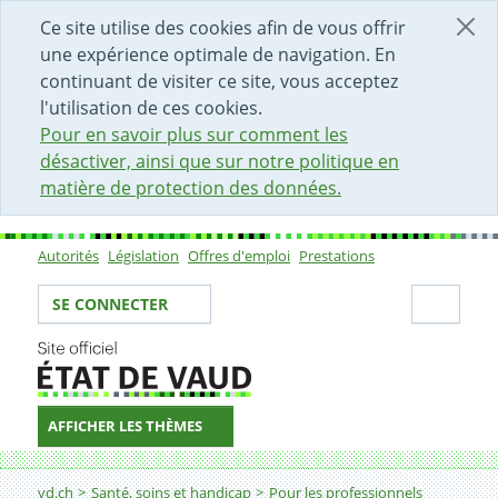
DÉBUT DU CONTENU DE LA PAGE
ACCÈS AU CHAMP DE RECHERCHE
PAGE D'ACCUEIL
FORMULAIRE DE CONTACT
Ce site utilise des cookies afin de vous offrir
une expérience optimale de navigation. En
continuant de visiter ce site, vous acceptez
l'utilisation de ces cookies.
Pour en savoir plus sur comment les
désactiver, ainsi que sur notre politique en
matière de protection des données.
Autorités
Législation
Offres d'emploi
Prestations
Sous-navigation
Votre identité
Secti
SE CONNECTER
AFFICHER LES THÈMES
Fil d'Ariane
Prévention de la violence domestique en pharmacie
vd.ch
Santé, soins et handicap
Pour les professionnels