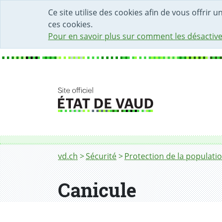
DÉBUT DU CONTENU DE LA PAGE
ACCÈS AU CHAMP DE RECHERCHE
PAGE D'ACCUEIL
FORMULAIRE DE CONTACT
Ce site utilise des cookies afin de vous offrir 
ces cookies.
Pour en savoir plus sur comment les désactive
Fil d'Ariane
Canicule
vd.ch
Sécurité
Protection de la populati
Canicule