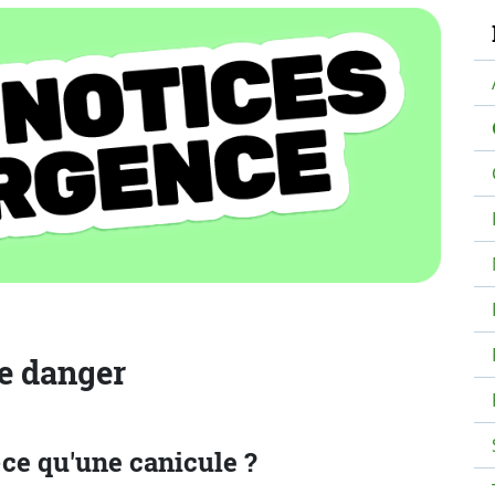
N
le danger
-ce qu'une canicule ?