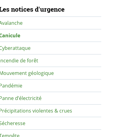
avigation secondaire
Les notices d'urgence
Avalanche
Canicule
Cyberattaque
Incendie de forêt
Mouvement géologique
Pandémie
Panne d’électricité
Précipitations violentes & crues
Sécheresse
Tempête