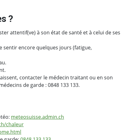
ès ?
er attentif(ve) à son état de santé et à celui de ses
re sentir encore quelques jours (fatigue,
au.
nt.
issent, contacter le médecin traitant ou en son
médecins de garde : 0848 133 133.
étéo:
meteosuisse.admin.ch
ch/chaleur
home.html
de garde:
0848 133 133