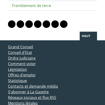
Tremblement de terre
PARTAGER LA PAGE
Lien vers le profil Mastodon
Lien vers le profil Bluesky
Lien vers le profil Instagram
Lien vers le profil Linkedin
Lien vers le profil Facebook
Lien vers le profil Twitter
Partager par WhatsAp
HAUT
ACCÈS DIRECT
Grand Conseil
Conseil d'Etat
Ordre judiciaire
Comment voter
Législation
Offres d'emploi
Statistique
Contacts et demande média
S'abonner à La Gazette
Réseaux sociaux et flux RSS
Mentions légales