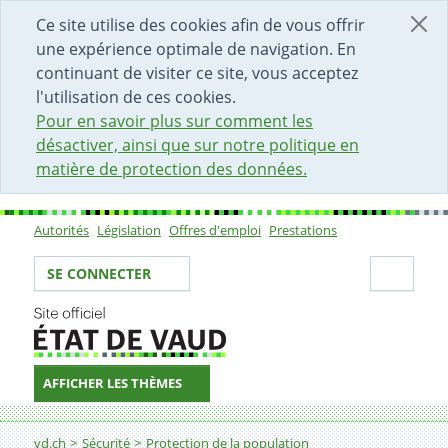
DÉBUT DU CONTENU DE LA PAGE
ACCÈS AU CHAMP DE RECHERCHE
PAGE D'ACCUEIL
FORMULAIRE DE CONTACT
Ce site utilise des cookies afin de vous offrir
une expérience optimale de navigation. En
continuant de visiter ce site, vous acceptez
l'utilisation de ces cookies.
Pour en savoir plus sur comment les
désactiver, ainsi que sur notre politique en
matière de protection des données.
Autorités
Législation
Offres d'emploi
Prestations
Sous-navigation
Votre identité
Secti
SE CONNECTER
AFFICHER LES THÈMES
Fil d'Ariane
Mouvement géologique
vd.ch
Sécurité
Protection de la population