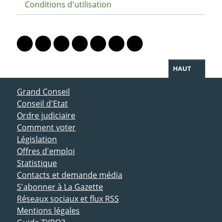
Conditions d'utilisation
PARTAGER LA PAGE
Lien vers le profil Mastodon
Lien vers le profil Bluesky
Lien vers le profil Instagram
Lien vers le profil Linkedin
Lien vers le profil Facebook
Lien vers le profil Twitter
Partager par WhatsAp
HAUT
ACCÈS DIRECT
Grand Conseil
Conseil d'Etat
Ordre judiciaire
Comment voter
Législation
Offres d'emploi
Statistique
Contacts et demande média
S'abonner à La Gazette
Réseaux sociaux et flux RSS
Mentions légales