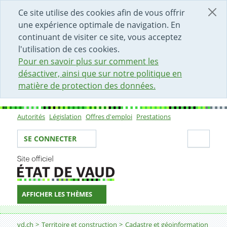
DÉBUT DU CONTENU DE LA PAGE
ACCÈS AU CHAMP DE RECHERCHE
PAGE D'ACCUEIL
FORMULAIRE DE CONTACT
Ce site utilise des cookies afin de vous offrir
une expérience optimale de navigation. En
continuant de visiter ce site, vous acceptez
l'utilisation de ces cookies.
Pour en savoir plus sur comment les
désactiver, ainsi que sur notre politique en
matière de protection des données.
Autorités
Législation
Offres d'emploi
Prestations
Sous-navigation
Votre identité
Secti
SE CONNECTER
AFFICHER LES THÈMES
Fil d'Ariane
Accès aux données du registre foncier
vd.ch
Territoire et construction
Cadastre et géoinformation