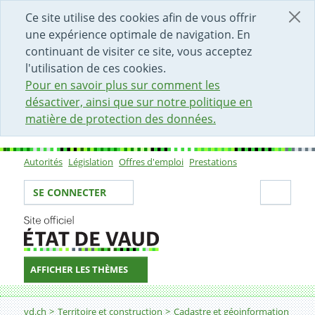
DÉBUT DU CONTENU DE LA PAGE
ACCÈS AU CHAMP DE RECHERCHE
PAGE D'ACCUEIL
FORMULAIRE DE CONTACT
Ce site utilise des cookies afin de vous offrir
une expérience optimale de navigation. En
continuant de visiter ce site, vous acceptez
l'utilisation de ces cookies.
Pour en savoir plus sur comment les
désactiver, ainsi que sur notre politique en
matière de protection des données.
Autorités
Législation
Offres d'emploi
Prestations
Sous-navigation
Votre identité
Secti
SE CONNECTER
AFFICHER LES THÈMES
Fil d'Ariane
Guichets cartographiques
vd.ch
Territoire et construction
Cadastre et géoinformation