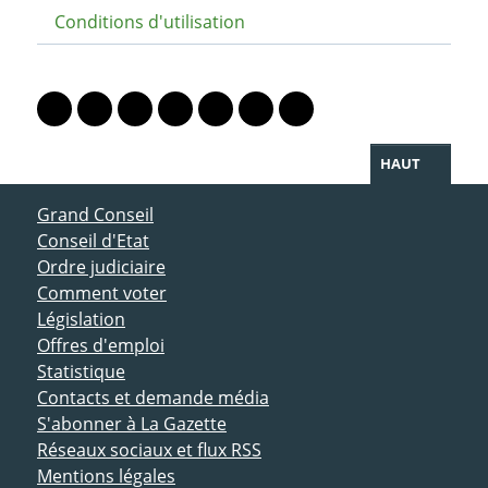
Conditions d'utilisation
PARTAGER LA PAGE
Lien vers le profil Mastodon
Lien vers le profil Bluesky
Lien vers le profil Instagram
Lien vers le profil Linkedin
Lien vers le profil Facebook
Lien vers le profil Twitter
Partager par WhatsAp
HAUT
ACCÈS DIRECT
Grand Conseil
Conseil d'Etat
Ordre judiciaire
Comment voter
Législation
Offres d'emploi
Statistique
Contacts et demande média
S'abonner à La Gazette
Réseaux sociaux et flux RSS
Mentions légales