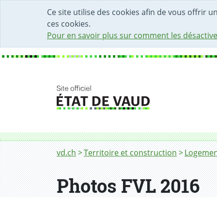
DÉBUT DU CONTENU DE LA PAGE
ACCÈS AU CHAMP DE RECHERCHE
PAGE D'ACCUEIL
FORMULAIRE DE CONTACT
Ce site utilise des cookies afin de vous offrir 
ces cookies.
Pour en savoir plus sur comment les désactive
Fil d'Ariane
Photos FVL 2016
vd.ch
Territoire et construction
Logemen
Photos FVL 2016