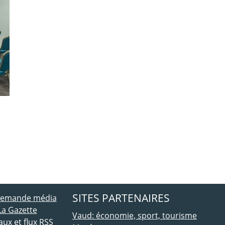
ebook
 Twitter
SITES PARTENAIRES
 demande média
La Gazette
Vaud: économie, sport, tourisme
ux et flux RSS