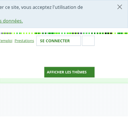
r ce site, vous acceptez l'utilisation de
es données.
Votre identité
Section de 
d'emploi
Prestations
SE CONNECTER
ion
AFFICHER LES THÈMES