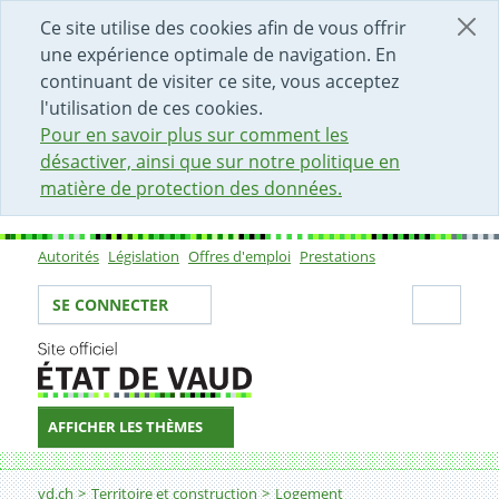
DÉBUT DU CONTENU DE LA PAGE
ACCÈS AU CHAMP DE RECHERCHE
PAGE D'ACCUEIL
FORMULAIRE DE CONTACT
Ce site utilise des cookies afin de vous offrir
une expérience optimale de navigation. En
continuant de visiter ce site, vous acceptez
l'utilisation de ces cookies.
Pour en savoir plus sur comment les
désactiver, ainsi que sur notre politique en
matière de protection des données.
Autorités
Législation
Offres d'emploi
Prestations
Sous-navigation
Votre identité
Secti
SE CONNECTER
AFFICHER LES THÈMES
Fil d'Ariane
Photos FVL 2018
vd.ch
Territoire et construction
Logement