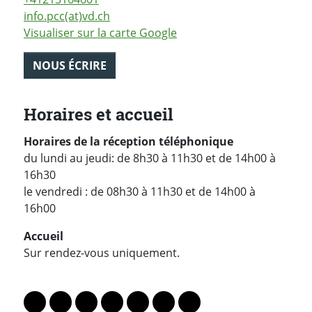
info.pcc(at)vd.ch
Visualiser sur la carte Google
NOUS ÉCRIRE
Horaires et accueil
Horaires de la réception téléphonique
du lundi au jeudi: de 8h30 à 11h30 et de 14h00 à
16h30
le vendredi : de 08h30 à 11h30 et de 14h00 à
16h00
Accueil
Sur rendez-vous uniquement.
PARTAGER LA PAGE
Lien vers le profil Mastodon
Lien vers le profil Bluesky
Lien vers le profil Instagram
Lien vers le profil Linkedin
Lien vers le profil Facebook
Lien vers le profil Twitter
Partager par WhatsAp