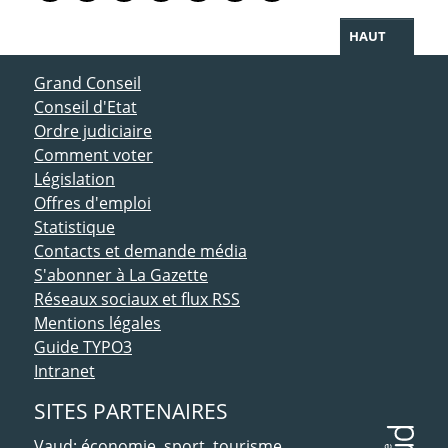
HAUT
ACCÈS DIRECT
Grand Conseil
Conseil d'Etat
Ordre judiciaire
Comment voter
Législation
Offres d'emploi
Statistique
Contacts et demande média
S'abonner à La Gazette
Réseaux sociaux et flux RSS
Mentions légales
Guide TYPO3
Intranet
SITES PARTENAIRES
Vaud: économie, sport, tourisme