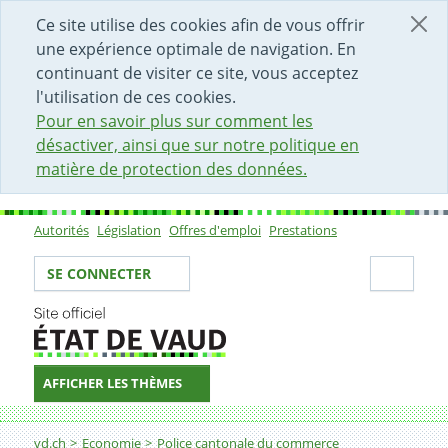
DÉBUT DU CONTENU DE LA PAGE
ACCÈS AU CHAMP DE RECHERCHE
PAGE D'ACCUEIL
FORMULAIRE DE CONTACT
Ce site utilise des cookies afin de vous offrir
une expérience optimale de navigation. En
continuant de visiter ce site, vous acceptez
l'utilisation de ces cookies.
Pour en savoir plus sur comment les
désactiver, ainsi que sur notre politique en
matière de protection des données.
Autorités
Législation
Offres d'emploi
Prestations
Sous-navigation
Votre identité
Secti
SE CONNECTER
AFFICHER LES THÈMES
Fil d'Ariane
Informations relatives aux autres activités réglementé
vd.ch
Economie
Police cantonale du commerce