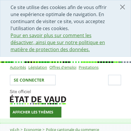
DÉBUT DU CONTENU DE LA PAGE
ACCÈS AU CHAMP DE RECHERCHE
PAGE D'ACCUEIL
FORMULAIRE DE CONTACT
Ce site utilise des cookies afin de vous offrir
une expérience optimale de navigation. En
continuant de visiter ce site, vous acceptez
l'utilisation de ces cookies.
Pour en savoir plus sur comment les
désactiver, ainsi que sur notre politique en
matière de protection des données.
Autorités
Législation
Offres d'emploi
Prestations
Sous-navigation
Votre identité
Secti
SE CONNECTER
AFFICHER LES THÈMES
Fil d'Ariane
Vente en détail du tabac et d'autres produits assimilab
vd.ch
Economie
Police cantonale du commerce