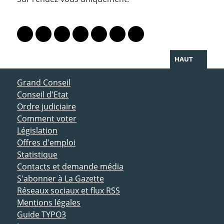
PARTAGER LA PAGE
Lien vers le profil Mastodon
Lien vers le profil Bluesky
Lien vers le profil Instagram
Lien vers le profil Linkedin
Lien vers le profil Facebook
Lien vers le profil Twitter
Partager par WhatsAp
HAUT
ACCÈS DIRECT
Grand Conseil
Conseil d'Etat
Ordre judiciaire
Comment voter
Législation
Offres d'emploi
Statistique
Contacts et demande média
S'abonner à La Gazette
Réseaux sociaux et flux RSS
Mentions légales
Guide TYPO3