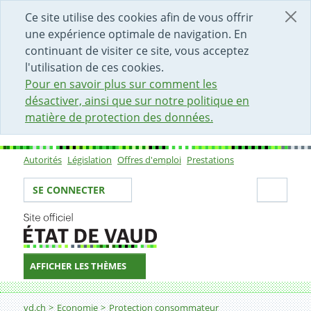
DÉBUT DU CONTENU DE LA PAGE
ACCÈS AU CHAMP DE RECHERCHE
PAGE D'ACCUEIL
FORMULAIRE DE CONTACT
Ce site utilise des cookies afin de vous offrir
une expérience optimale de navigation. En
continuant de visiter ce site, vous acceptez
l'utilisation de ces cookies.
Pour en savoir plus sur comment les
désactiver, ainsi que sur notre politique en
matière de protection des données.
Autorités
Législation
Offres d'emploi
Prestations
Sous-navigation
Votre identité
Secti
SE CONNECTER
AFFICHER LES THÈMES
Fil d'Ariane
vd.ch
Economie
Protection consommateur