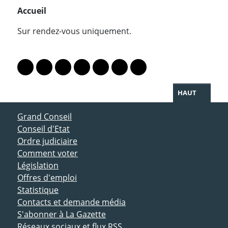
Accueil
Sur rendez-vous uniquement.
PARTAGER LA PAGE
Lien vers le profil Mastodon
Lien vers le profil Bluesky
Lien vers le profil Instagram
Lien vers le profil Linkedin
Lien vers le profil Facebook
Lien vers le profil Twitter
Partager par WhatsAp
HAUT
ACCÈS DIRECT
Grand Conseil
Conseil d'Etat
Ordre judiciaire
Comment voter
Législation
Offres d'emploi
Statistique
Contacts et demande média
S'abonner à La Gazette
Réseaux sociaux et flux RSS