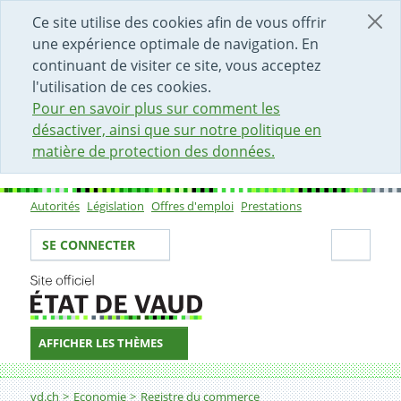
DÉBUT DU CONTENU DE LA PAGE
ACCÈS AU CHAMP DE RECHERCHE
PAGE D'ACCUEIL
FORMULAIRE DE CONTACT
Ce site utilise des cookies afin de vous offrir
une expérience optimale de navigation. En
continuant de visiter ce site, vous acceptez
l'utilisation de ces cookies.
Pour en savoir plus sur comment les
désactiver, ainsi que sur notre politique en
matière de protection des données.
Autorités
Législation
Offres d'emploi
Prestations
Sous-navigation
Votre identité
Secti
SE CONNECTER
AFFICHER LES THÈMES
Fil d'Ariane
Questions fréquentes
vd.ch
Economie
Registre du commerce