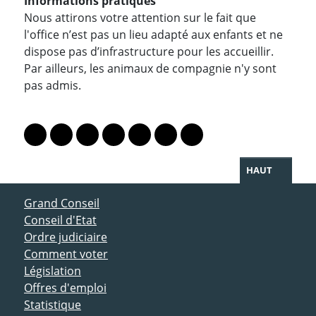
Informations pratiques
Nous attirons votre attention sur le fait que
l'office n’est pas un lieu adapté aux enfants et ne
dispose pas d’infrastructure pour les accueillir.
Par ailleurs, les animaux de compagnie n'y sont
pas admis.
PARTAGER LA PAGE
Lien vers le profil Mastodon
Lien vers le profil Bluesky
Lien vers le profil Instagram
Lien vers le profil Linkedin
Lien vers le profil Facebook
Lien vers le profil Twitter
Partager par WhatsAp
HAUT
ACCÈS DIRECT
Grand Conseil
Conseil d'Etat
Ordre judiciaire
Comment voter
Législation
Offres d'emploi
Statistique