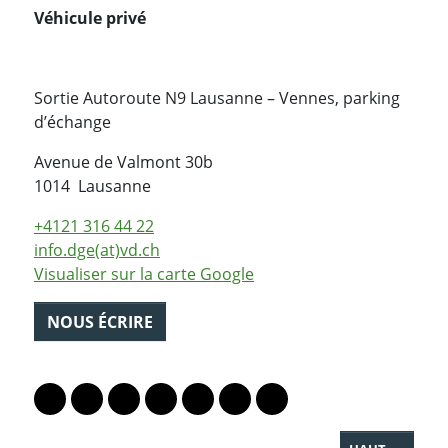
Véhicule privé
Sortie Autoroute N9 Lausanne – Vennes, parking
d’échange
Avenue de Valmont 30b
Suisse
1014
Lausanne
+4121 316 44 22
info.dge(at)vd.ch
Visualiser sur la carte Google
NOUS ÉCRIRE
PARTAGER LA PAGE
Lien vers le profil Mastodon
Lien vers le profil Bluesky
Lien vers le profil Instagram
Lien vers le profil Linkedin
Lien vers le profil Facebook
Lien vers le profil Twitter
Partager par WhatsAp