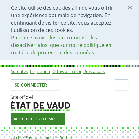
DÉBUT DU CONTENU DE LA PAGE
ACCÈS AU CHAMP DE RECHERCHE
PAGE D'ACCUEIL
FORMULAIRE DE CONTACT
Ce site utilise des cookies afin de vous offrir
une expérience optimale de navigation. En
continuant de visiter ce site, vous acceptez
l'utilisation de ces cookies.
Pour en savoir plus sur comment les
désactiver, ainsi que sur notre politique en
matière de protection des données.
Autorités
Législation
Offres d'emploi
Prestations
Sous-navigation
Votre identité
Secti
SE CONNECTER
AFFICHER LES THÈMES
Fil d'Ariane
Gérer les déchets; financement, prévention, informati
vd.ch
Environnement
Déchets