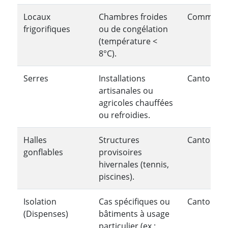
Locaux
Chambres froides
Communa
frigorifiques
ou de congélation
(température <
8°C).
Serres
Installations
Cantonale
artisanales ou
agricoles chauffées
ou refroidies.
Halles
Structures
Cantonale
gonflables
provisoires
hivernales (tennis,
piscines).
Isolation
Cas spécifiques ou
Cantonale
(Dispenses)
bâtiments à usage
particulier (ex :