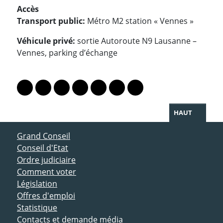
Accès
Transport public:
Métro M2 station « Vennes »
Véhicule privé:
sortie Autoroute N9 Lausanne –
Vennes, parking d’échange
PARTAGER LA PAGE
Lien vers le profil Mastodon
Lien vers le profil Bluesky
Lien vers le profil Instagram
Lien vers le profil Linkedin
Lien vers le profil Facebook
Lien vers le profil Twitter
Partager par WhatsAp
HAUT
ACCÈS DIRECT
Grand Conseil
Conseil d'Etat
Ordre judiciaire
Comment voter
Législation
Offres d'emploi
Statistique
Contacts et demande média