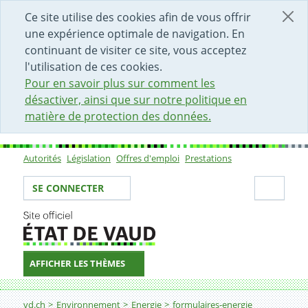
DÉBUT DU CONTENU DE LA PAGE
ACCÈS AU CHAMP DE RECHERCHE
PAGE D'ACCUEIL
FORMULAIRE DE CONTACT
Ce site utilise des cookies afin de vous offrir
une expérience optimale de navigation. En
continuant de visiter ce site, vous acceptez
l'utilisation de ces cookies.
Pour en savoir plus sur comment les
désactiver, ainsi que sur notre politique en
matière de protection des données.
Autorités
Législation
Offres d'emploi
Prestations
Sous-navigation
Votre identité
Secti
SE CONNECTER
AFFICHER LES THÈMES
Fil d'Ariane
Procédures et autorisations pour les dossiers énergie
vd.ch
Environnement
Energie
formulaires-energie