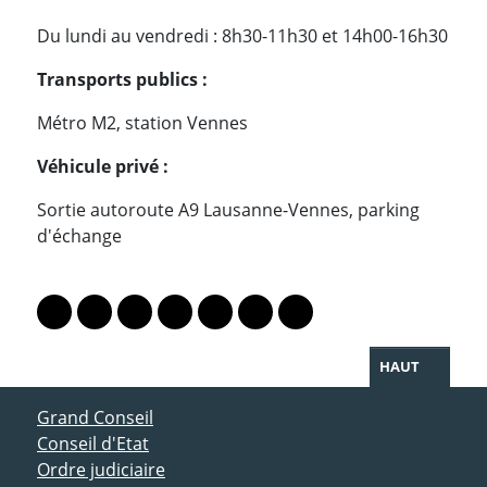
Du lundi au vendredi : 8h30-11h30 et 14h00-16h30
Transports publics :
Métro M2, station Vennes
Véhicule privé :
Sortie autoroute A9 Lausanne-Vennes, parking
d'échange
PARTAGER LA PAGE
Lien vers le profil Mastodon
Lien vers le profil Bluesky
Lien vers le profil Instagram
Lien vers le profil Linkedin
Lien vers le profil Facebook
Lien vers le profil Twitter
Partager par WhatsAp
HAUT
ACCÈS DIRECT
Grand Conseil
Conseil d'Etat
Ordre judiciaire