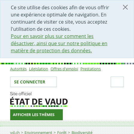
DÉBUT DU CONTENU DE LA PAGE
ACCÈS AU CHAMP DE RECHERCHE
PAGE D'ACCUEIL
FORMULAIRE DE CONTACT
Ce site utilise des cookies afin de vous offrir
une expérience optimale de navigation. En
continuant de visiter ce site, vous acceptez
l'utilisation de ces cookies.
Pour en savoir plus sur comment les
désactiver, ainsi que sur notre politique en
matière de protection des données.
Autorités
Législation
Offres d'emploi
Prestations
Sous-navigation
Votre identité
Secti
SE CONNECTER
AFFICHER LES THÈMES
Fil d'Ariane
Réserves forestières
vd.ch
Environnement
Forêt
Biodiversité